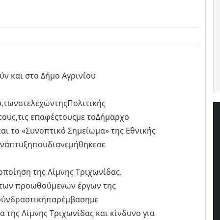
ύν και στο Δήμο Αγρινίου
,τωνστελεχώντηςΠολιτικής
 τους,τις επαφέςτουςμε τοΔήμαρχο
και το «Συνοπτικό Σημείωμα» της Εθνικής
Ανάπτυξηπουδιανεμήθηκεσε
οποίηση της Λίμνης Τριχωνίδας.
 των προωθούμενων έργων της
ούνδραστικήπαρέμβασημε
α της Λίμνης Τριχωνίδας και κίνδυνο για