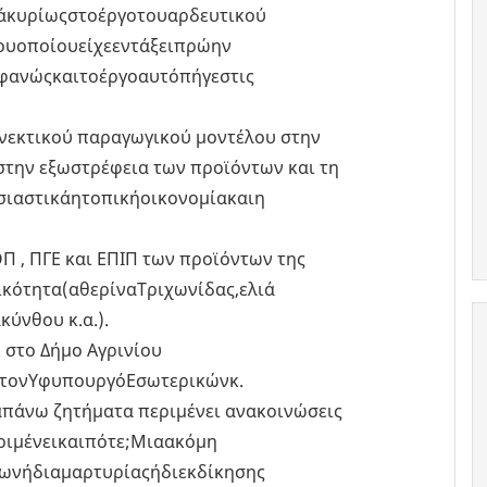
άκυρίωςστοέργοτουαρδευτικού
ουοποίουείχεεντάξειπρώην
φανώςκαιτοέργοαυτόπήγεστις
υνεκτικού παραγωγικού μοντέλου στην
στην εξωστρέφεια των προϊόντων και τη
ιαστικάητοπικήοικονομίακαιη
 , ΠΓΕ και ΕΠΙΠ των προϊόντων της
κότητα(αθερίναΤριχωνίδας,ελιά
κύνθου κ.α.).
 στο Δήμο Αγρινίου
ετονΥφυπουργόΕσωτερικώνκ.
απάνω ζητήματα περιμένει ανακοινώσεις
ριμένεικαιπότε;Μιαακόμη
ωνήδιαμαρτυρίαςήδιεκδίκησης