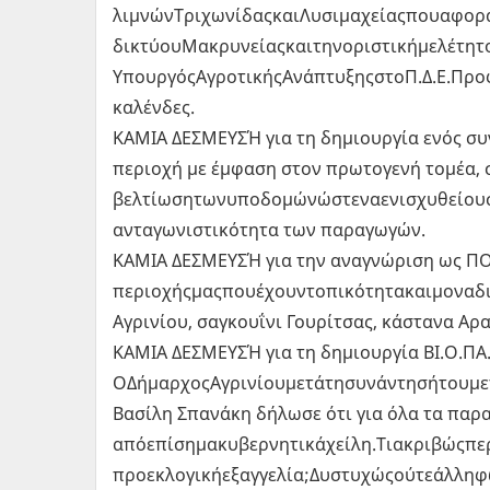
λιμνώνΤριχωνίδαςκαιΛυσιμαχείαςπουαφορ
δικτύουΜακρυνείαςκαιτηνοριστικήμελέτητ
ΥπουργόςΑγροτικήςΑνάπτυξηςστοΠ.Δ.Ε.Προ
καλένδες.
ΚΑΜΙΑ ΔΕΣΜΕΥΣΉ για τη δημιουργία ενός σ
περιοχή με έμφαση στον πρωτογενή τομέα, 
βελτίωσητωνυποδομώνώστεναενισχυθείουσ
ανταγωνιστικότητα των παραγωγών.
ΚΑΜΙΑ ΔΕΣΜΕΥΣΉ για την αναγνώριση ως ΠΟΠ
περιοχήςμαςπουέχουντοπικότητακαιμοναδι
Αγρινίου, σαγκουΐνι Γουρίτσας, κάστανα Αρα
ΚΑΜΙΑ ΔΕΣΜΕΥΣΉ για τη δημιουργία ΒΙ.Ο.ΠΑ.
ΟΔήμαρχοςΑγρινίουμετάτησυνάντησήτουμ
Βασίλη Σπανάκη δήλωσε ότι για όλα τα παρ
απόεπίσημακυβερνητικάχείλη.Τιακριβώςπε
προεκλογικήεξαγγελία;Δυστυχώςούτεάλληφ