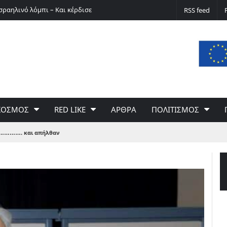
σραηλινό λόμπι – Και κέρδισε
Ο Ερνστ Φίσερ για τις Δίκες της Μόσχας
RSS feed
ΚΟΣΜΟΣ
RED LIKE
ΑΡΘΡΑ
ΠΟΛΙΤΙΣΜΟΣ
……………. και απήλθαν