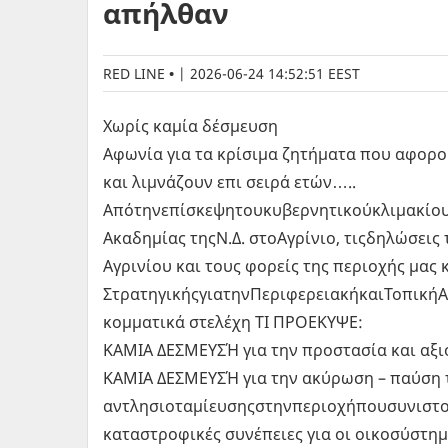
απήλθαν
RED LINE
|
2026-06-24 14:52:51 EEST
Χωρίς καμία δέσμευση
Αφωνία για τα κρίσιμα ζητήματα που αφορο
και λιμνάζουν επι σειρά ετών…..
Απότηνεπίσκεψητουκυβερνητικούκλιμακίου
Ακαδημίας τηςΝ.Δ. στοΑγρίνιο, τιςδηλώσεις
Αγρινίου και τους φορείς της περιοχής μας 
ΣτρατηγικήςγιατηνΠεριφερειακήκαιΤοπική
κομματικά στελέχη ΤΙ ΠΡΟΕΚΥΨΕ:
ΚΑΜΙΑ ΔΕΣΜΕΥΣΉ για την προστασία και αξι
ΚΑΜΙΑ ΔΕΣΜΕΥΣΉ για την ακύρωση – παύση
αντλησιοταμίευσηςστηνπεριοχήπουσυνιστ
καταστροφικές συνέπειες για οι οικοσύστημ