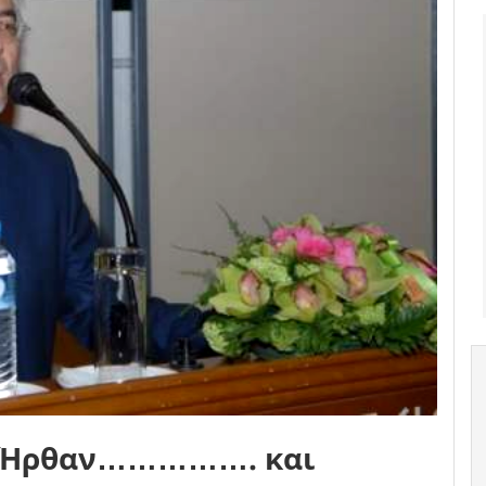
: Ήρθαν……………. και