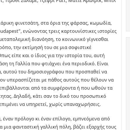
, Τίμοθι Σαλαμέ, Τζέφρι Ράιτ, Ματιέ Αμαλρίκ, Μπιλ
ιάρικη φινετσάτη, στα όρια της φάρσας, κωμωδία,
dapest”, ενώνοντας τρεις καρτουνίστικες ιστορίες
ή μεταπολεμική διανόηση, το κοινωνικό γίγνεσθαι
τρόπο, την εκτίμησή του σε μια σοφιστικέ
ως είπε και ο ίδιος για την ιστορία του, αυτή
η τη Γαλλία που φτιάχνει ένα περιοδικό. Είναι
α, αυτού του δημοσιογράφου που προσπαθεί να
σον υπερασπίζεται με πάθος αυτούς που θέλουν να
υ επιβάλλονται από τα συμφέροντα ή που ωθούν τα
ητας. Δηλαδή, κάτι σαν το δικό του προσωπικό
 επιμένει να υπηρετεί, χωρίς υπαναχωρήσεις.
α, έναν πρόλογο κι έναν επίλογο, εμπνεόμενα από
 μια φανταστική γαλλική πόλη, βάζει εξαρχής τους