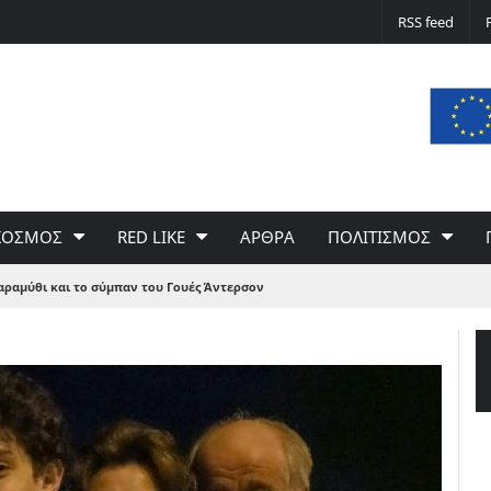
Δε φταίει ο άνεμος… Φταίει η πολιτική 
RSS feed
του Γιώργου Σαχίνη
ΚΟΣΜΟΣ
RED LIKE
ΑΡΘΡΑ
ΠΟΛΙΤΙΣΜΟΣ
αραμύθι και το σύμπαν του Γουές Άντερσον