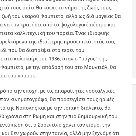
ικό τους σπίτι θα κόψει το νήμα της ζωής τους.
η ζωή του νεαρού Φαμπιέτο, αλλά ως διά μαγείας θα
α να τον κρατήσει από το ψυχολογικό πέσιμο και
πειτα καλλιτεχνική του πορεία. Ένας ιδιοφυής
παρελκόμενα της ιδιαίτερης προσωπικότητάς του,
ιδί που θα διαπρέψει στο τερέν του
 στο καλοκαίρι του 1986, όταν ο “μάγος” της
ν Φαμπιέτο, με την απόδοσή του στο Μουντιάλ, θα
λου του κόσμου.
τρόπο την εποχή, με τις απαραίτητες νοσταλγικές
 στον κινηματογράφο, θα προσεγγίσει τους ήρωές
ητα της Νάπολης και με την τοπική διάλεκτο, θα
 20 χρόνια στη Ρώμη και στην πιο δημιουργική του
ν εντύπωση ότι ο Σορεντίνο χάνει τον ειρμό, την
 και δεν χωρούν στην ταινία, αλλά μην ξεχνάμε ότι