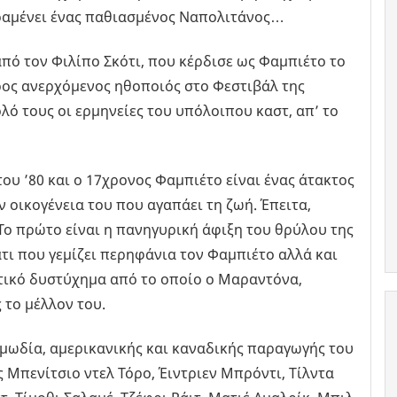
 παραμένει ένας παθιασμένος Ναπολιτάνος…
ό τον Φιλίπο Σκότι, που κέρδισε ως Φαμπιέτο το
ος ανερχόμενος ηθοποιός στο Φεστιβάλ της
λό τους οι ερμηνείες του υπόλοιπου καστ, απ’ το
ου ’80 και ο 17χρονος Φαμπιέτο είναι ένας άτακτος
ν οικογένεια του που αγαπάει τη ζωή. Έπειτα,
Το πρώτο είναι η πανηγυρική άφιξη του θρύλου της
τι που γεμίζει περηφάνια τον Φαμπιέτο αλλά και
στικό δυστύχημα από το οποίο ο Μαραντόνα,
 το μέλλον του.
ωμωδία, αμερικανικής και καναδικής παραγωγής του
ς Μπενίτσιο ντελ Τόρο, Έιντριεν Μπρόντι, Τίλντα