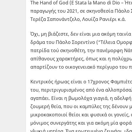
The Hand of God (E Stata la Mano di Dio – Ήτ
παραγωγής του 2021, σε σκηνοθεσία Πάολο Σο
Τερέζα Σαπονάντζελο, Λουίζα Ρανιέρι κ.ά.
Όχι, μη βιάζεστε, δεν είναι μια ακόμη ταιν
δράμα του Πάολο Σορεντίνο (“Τέλεια Ομορφιά
πατρίδα τού σκηνοθέτη, την πανέμορφη Νάπο
απίθανους χαρακτήρες, όπως και η πολύχ
απαρτίζουν το οικογενειακό περίγυρο του 
Κεντρικός ήρωας είναι ο 17χρονος Φαμπιέτο,
του, περιτριγυρισμένος από ένα αλλοπρόσαλ
αγαπάει. Είναι η βωμολόχα γιαγιά, η αδελφή
ζουμερή θεία, που οι καμπύλες της δένουν 
μικροκακοποιοί θείοι και φυσικά οι γονείς,
μόνιμος συνεργάτης και για ακόμη μία φορά
γλυκιά μητέρα. Ένα ερωτευμένο ζευγάρι, ιδ