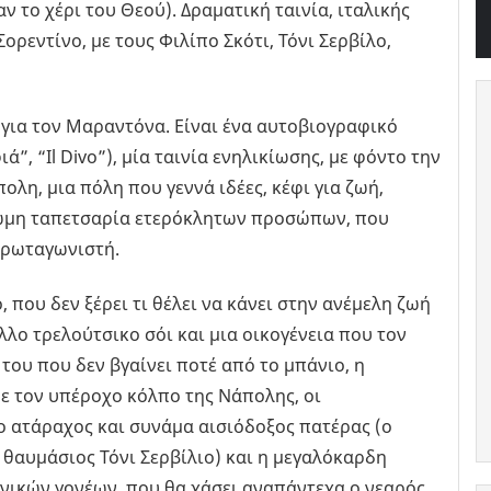
αν το χέρι του Θεού). Δραματική ταινία, ιταλικής
ρεντίνο, με τους Φιλίπο Σκότι, Τόνι Σερβίλο,
ία για τον Μαραντόνα. Είναι ένα αυτοβιογραφικό
”, “Il Divo”), μία ταινία ενηλικίωσης, με φόντο την
λη, μια πόλη που γεννά ιδέες, κέφι για ζωή,
ρωμη ταπετσαρία ετερόκλητων προσώπων, που
πρωταγωνιστή.
 που δεν ξέρει τι θέλει να κάνει στην ανέμελη ζωή
λο τρελούτσικο σόι και μια οικογένεια που τον
 του που δεν βγαίνει ποτέ από το μπάνιο, η
με τον υπέροχο κόλπο της Νάπολης, οι
 ο ατάραχος και συνάμα αισιόδοξος πατέρας (ο
 θαυμάσιος Τόνι Σερβίλιο) και η μεγαλόκαρδη
ανικών γονέων, που θα χάσει αναπάντεχα ο νεαρός