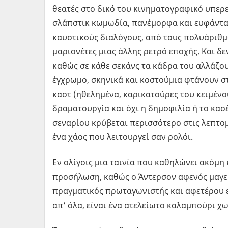
θεατές στο δικό του κινηματογραφικό υπερε
σλάπστικ κωμωδία, πανέμορφα και ευφάντα
καυστικούς διαλόγους, από τους πολυάριθμ
μαριονέτες μιας άλλης ρετρό εποχής. Και δε
καθώς σε κάθε σεκάνς τα κάδρα του αλλάζο
έγχρωμο, σκηνικά και κοστούμια φτάνουν σ
καστ (ηθελημένα, καρικατούρες του κειμένο
δραματουργία και όχι η δημοφιλία ή το κασ
σεναρίου κρύβεται περισσότερο στις λεπτομ
ένα χάος που λειτουργεί σαν ρολόι.
Εν ολίγοις μια ταινία που καθηλώνει ακόμη 
προσήλωση, καθώς ο Άντερσον αφενός μαγεύε
πραγματικός πρωταγωνιστής και αφετέρου εί
απ’ όλα, είναι ένα ατελείωτο καλαμπούρι χω