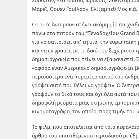
Σουίντον, Λεά Σεντού, Φράνσις ΜακΝτόρμαντ
Μάρεϊ, Όουεν Γουίλσον, Ελίζαμπεθ Μος κ.ά.
Ο Γουές Άντερσον στήνει ακόμη μία παιχνιδ
πάνω στο πατρόν του “Ξενοδοχείου Grand Bu
για να σατιρίσει, απ’ τη μια, την ευρωπαϊκ
και να εκφράσει, με το δικό του ξεχωριστό 
δημοσιογραφία που τείνει να εξαφανιστεί. Όπ
«αφορά έναν Αμερικανό δημοσιογράφο με βάσ
περισσότερο ένα πορτρέτο αυτού του άνδρ
γράψει αυτό που θέλει να γράψει». Ο Άντερ
γράψουν το δικό τους και όχι όλα αυτά πο
δημοφιλή ρεύματα μιας στημένης εμπορικότ
κινηματογράφο, τον οποίο, προς τιμήν του,
Το φιλμ, που αποτελείται από τρία κεφάλαι
άρθρα του υποτιθέμενου περιοδικού με έδρα