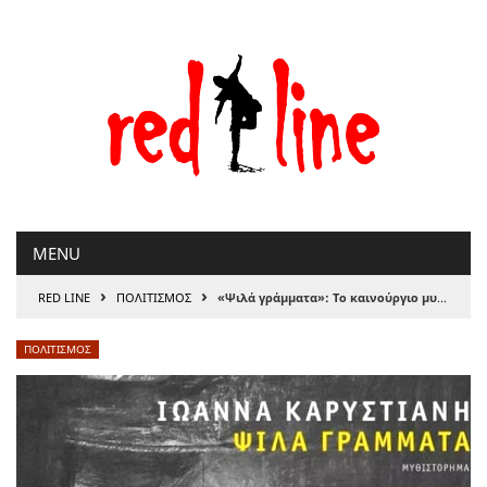
Μετάβαση
στο
περιεχόμενο
MENU
›
›
RED LINE
ΠΟΛΙΤΙΣΜΟΣ
«Ψιλά γράμματα»: Το καινούργιο μυθιστόρημα της Ιωάννας Καρυστιάνη
ΠΟΛΙΤΙΣΜΟΣ