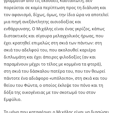
γράμματα» από τις εκδόσεις Καστανιώτη, δεν
πορεύεται σε καμία περίπτωση προς τη διάλυση και
τον αφανισμό, δίχως, όμως, την ίδια ώρα να αποτελεί
μια πηγή ανεξάντλητης αισιοδοξίας και
ενθάρρυνσης. Ο Μιχάλης είναι ένας γκρίζος, κάπως
διστακτικός και σίγουρα μελαγχολικός ήρωας, που
έχει κρατηθεί επιμελώς στη σκιά των πάντων: στη
σκιά του αδελφού του, που ακολουθεί καριέρα
διπλωμάτη και έχει άπειρες φιλοδοξίες (αν και
παραμένουν μέχρι το τέλος με κομμένα τα φτερά),
στη σκιά του δάσκαλου πατέρα του, που τον θεωρεί
πάντοτε ένα αδιάφορο «υπόλοιπο», στη σκιά και του
θείου του Φώντα, ο οποίος έκλεψε τον πόνο και τη
δόξα της οικογένειας με τον σκοτωμό του στον
Εμφύλιο.
Το μόνο που καταφέρνει ο Μιχάλης είναι να διασώσει