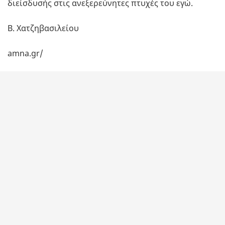
διείσδυσής στις ανεξερεύνητες πτυχές του εγώ.
Β. Χατζηβασιλείου
amna.gr/