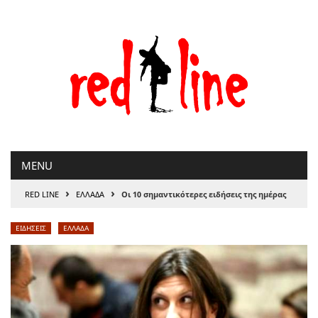
Μετάβαση
στο
περιεχόμενο
MENU
›
›
RED LINE
ΕΛΛΑΔΑ
Οι 10 σημαντικότερες ειδήσεις της ημέρας
ΕΙΔΗΣΕΙΣ
ΕΛΛΑΔΑ