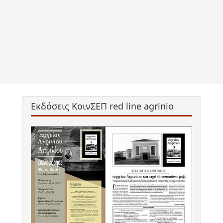
Εκδόσεις ΚοινΣΕΠ red line agrinio