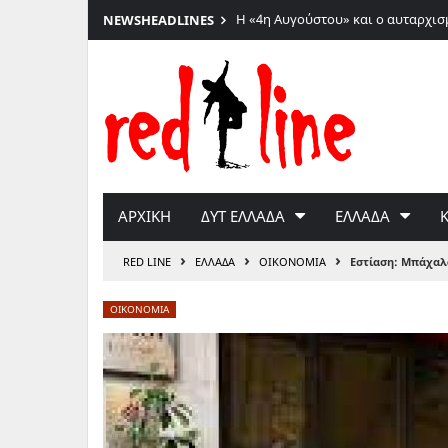
Η «4η Αυγούστου» και ο αυταρχισ
NEWS
HEADLINES
Μετάβαση
στο
περιεχόμενο
ΑΡΧΙΚΗ
ΔΥΤ ΕΛΛΑΔΑ
ΕΛΛΑΔΑ
›
›
›
RED LINE
ΕΛΛΑΔΑ
ΟΙΚΟΝΟΜΙΑ
Εστίαση: Μπάχαλο
ΟΙΚΟΝΟΜΙΑ