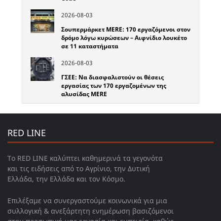
2026-08-03
Σουπερμάρκετ MERE: 170 εργαζόμενοι στον
δρόμο λόγω κυρώσεων – Αιφνίδιο λουκέτο
σε 11 καταστήματα
2026-08-03
ΓΣΕΕ: Να διασφαλιστούν οι θέσεις
εργασίας των 170 εργαζομένων της
αλυσίδας MERE
RED LINE
Το RED LINE καλύπτει καθημερινά τα γεγονότα
και τις ειδήσεις από το Αγρίνιο, την Δυτική
Ελλάδα, την Ελλάδα και τον Κόσμο.
Επιλέξαμε να συνεργαστούμε κοινωνικά για μια
συλλογική & ανεξάρτητη ενημέρωση βασιζόμενοι