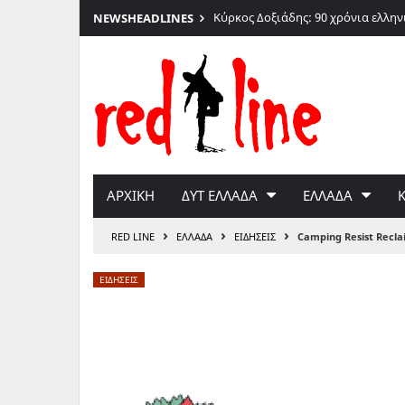
Κύρκος Δοξιάδης: 90 χρόνια ελλη
NEWS
HEADLINES
Μετάβαση
στο
περιεχόμενο
ΑΡΧΙΚΗ
ΔΥΤ ΕΛΛΑΔΑ
ΕΛΛΑΔΑ
›
›
›
RED LINE
ΕΛΛΑΔΑ
ΕΙΔΗΣΕΙΣ
Camping Resist Recla
ΕΙΔΗΣΕΙΣ