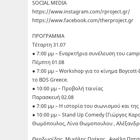
SOCIAL MEDIA
https://www.instagram.com/rproject.gr/
https://www.facebook.com/therproject.gr
ΠΡΟΓΡΑΜΜΑ
Τέταρτη 31.07
● 7:00 μμ – Εναρκτήρια συνέλευση του camp
Πέμπτη 01.08
● 7:00 μμ – Workshop για το κίνημα Boycott-
το BDS Greece.
● 10:00 μμ – Προβολή ταινίας
Παρασκευή 02.08
● 7:00 μμ – Η ιστορία του σιωνισμού και τη
● 10:00 μμ – Stand Up Comedy (Γιώργος Κα
Θωμόπουλος, Λίνα Θωμοπουλου , Αλέξανδρο
Θεοδωρίδης, Μιχάλης Πρέκας , Αγγέλα Πατ