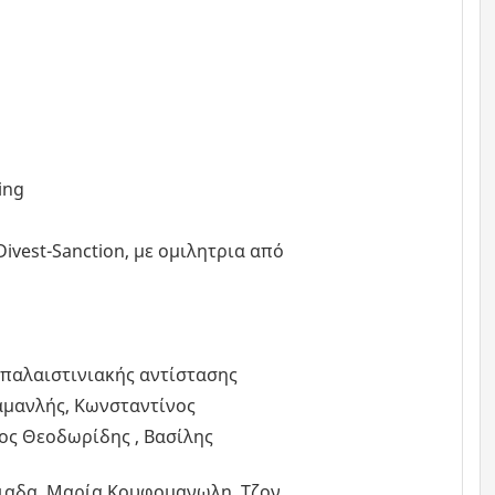
ing
Divest-Sanction, με ομιλητρια από
ς παλαιστινιακής αντίστασης
ραμανλής, Κωνσταντίνος
ς Θεοδωρίδης , Βασίλης
σιαδα, Μαρία Κουφομανωλη, Τζον