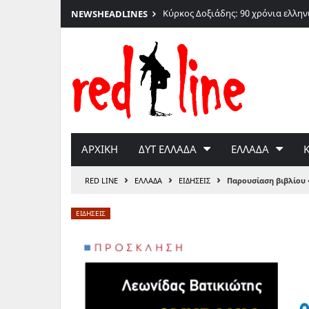
Κύρκος Δοξιάδης: 90 χρόνια ελλη
NEWS
HEADLINES
Μετάβαση
στο
περιεχόμενο
ΑΡΧΙΚΗ
ΔΥΤ ΕΛΛΑΔΑ
ΕΛΛΑΔΑ
›
›
›
RED LINE
ΕΛΛΑΔΑ
ΕΙΔΗΣΕΙΣ
Παρουσίαση βιβλίου
ΕΙΔΗΣΕΙΣ