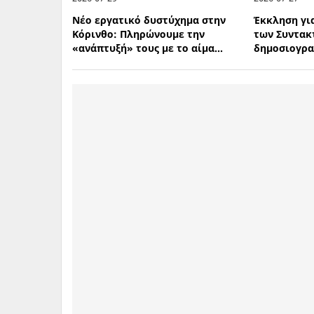
Νέο εργατικό δυστύχημα στην
Έκκληση γι
Κόρινθο: Πληρώνουμε την
των Συντακ
«ανάπτυξή» τους με το αίμα...
δημοσιογρ