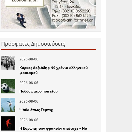
Πρόσφατες Δημοσιεύσεις
2026-08-06
Κύρκος Δοξιάδης: 90 χρόνια ελληνικού
φασισμού
2026-08-06
Ποδόσφαιρο non stop
2026-08-06
Ψάθα όπως Τέμπη;
2026-08-06
Η Ευρώπη των φρακτών απέτυχε – Να