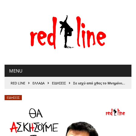
Μετάβαση
στο
περιεχόμενο
MENU
›
›
›
RED LINE
ΕΛΛΑΔΑ
ΕΙΔΗΣΕΙΣ
Σε ισχύ από χθες τo Μνημόνιο 3
ΕΙΔΗΣΕΙΣ