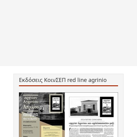
Εκδόσεις ΚοινΣΕΠ red line agrinio