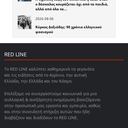
ο δάσκαλος κουράζεται όχι από τα παιδιά,
αλλά από όλα τα…
2026-08-06
Κύρκος Δοξιάδης: 90 χρόνια ελληνικού
φασισμού
RED LINE
Το RED LINE καλύπτει καθημερινά τα γεγονότα
και τις ειδήσεις από το Αγρίνιο, την Δυτική
Ελλάδα, την Ελλάδα και τον Κόσμο.
Επιλέξαμε να συνεργαστούμε κοινωνικά για μια
συλλογική & ανεξάρτητη ενημέρωση βασιζόμενοι
στην προσωπική μας εργασία και εμπειρία, καθώς
και στην συνειδητή στήριξη αυτών που ήδη
διαβάζουν και διαδίδουν το RED LINE.