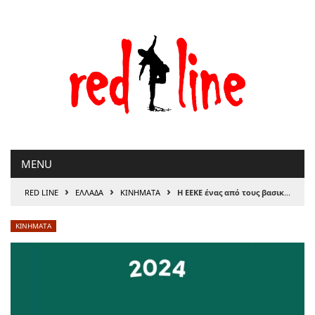
Μετάβαση
στο
περιεχόμενο
MENU
›
›
›
RED LINE
ΕΛΛΑΔΑ
ΚΙΝΗΜΑΤΑ
Η ΕΕΚΕ ένας από τους βασικούς θεσμικούς φορείς της ΚτΠ στην προστασία του καταναλωτή: Απολογισμός Καταγγελιών έτους 2024
ΚΙΝΗΜΑΤΑ