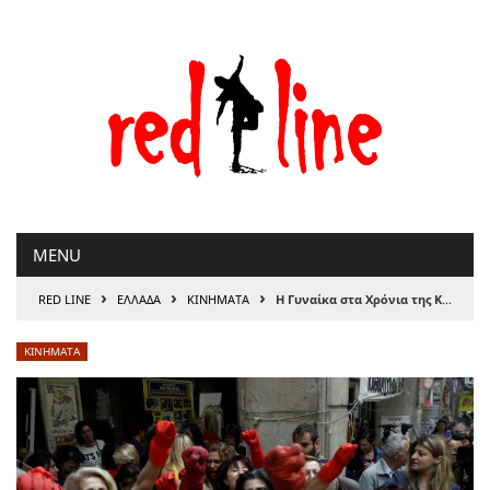
Μετάβαση
στο
περιεχόμενο
MENU
›
›
›
RED LINE
ΕΛΛΑΔΑ
ΚΙΝΗΜΑΤΑ
Η Γυναίκα στα Χρόνια της Κρίσης (ΒΙΝΤΕΟ)
ΚΙΝΗΜΑΤΑ