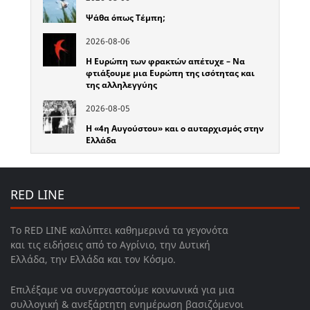
Ψάθα όπως Τέμπη;
2026-08-06
Η Ευρώπη των φρακτών απέτυχε – Να
φτιάξουμε μια Ευρώπη της ισότητας και
της αλληλεγγύης
2026-08-05
Η «4η Αυγούστου» και ο αυταρχισμός στην
Ελλάδα
RED LINE
Το RED LINE καλύπτει καθημερινά τα γεγονότα
και τις ειδήσεις από το Αγρίνιο, την Δυτική
Ελλάδα, την Ελλάδα και τον Κόσμο.
Επιλέξαμε να συνεργαστούμε κοινωνικά για μια
συλλογική & ανεξάρτητη ενημέρωση βασιζόμενοι