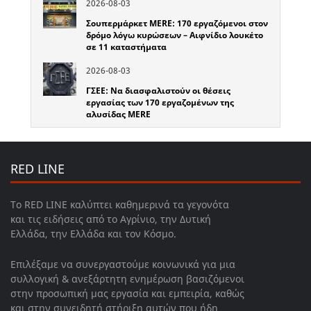
2026-08-03
Σουπερμάρκετ MERE: 170 εργαζόμενοι στον
δρόμο λόγω κυρώσεων – Αιφνίδιο λουκέτο
σε 11 καταστήματα
2026-08-03
ΓΣΕΕ: Να διασφαλιστούν οι θέσεις
εργασίας των 170 εργαζομένων της
αλυσίδας MERE
RED LINE
Το RED LINE καλύπτει καθημερινά τα γεγονότα
και τις ειδήσεις από το Αγρίνιο, την Δυτική
Ελλάδα, την Ελλάδα και τον Κόσμο.
Επιλέξαμε να συνεργαστούμε κοινωνικά για μια
συλλογική & ανεξάρτητη ενημέρωση βασιζόμενοι
στην προσωπική μας εργασία και εμπειρία, καθώς
και στην συνειδητή στήριξη αυτών που ήδη