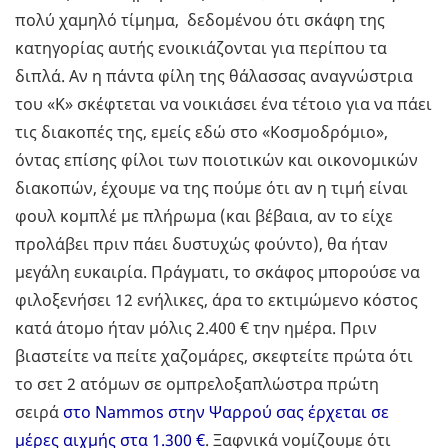
πολύ χαμηλό τίμημα, δεδομένου ότι σκάφη της
κατηγορίας αυτής ενοικιάζονται για περίπου τα
διπλά. Αν η πάντα φίλη της θάλασσας αναγνώστρια
του «Κ» σκέφτεται να νοικιάσει ένα τέτοιο για να πάει
τις διακοπές της, εμείς εδώ στο «Κοσμοδρόμιο»,
όντας επίσης φίλοι των ποιοτικών και οικονομικών
διακοπών, έχουμε να της πούμε ότι αν η τιμή είναι
φουλ κομπλέ με πλήρωμα (και βέβαια, αν το είχε
προλάβει πριν πάει δυστυχώς φούντο), θα ήταν
μεγάλη ευκαιρία. Πράγματι, το σκάφος μπορούσε να
φιλοξενήσει 12 ενήλικες, άρα το εκτιμώμενο κόστος
κατά άτομο ήταν μόλις 2.400 € την ημέρα. Πριν
βιαστείτε να πείτε χαζομάρες, σκεφτείτε πρώτα ότι
το σετ 2 ατόμων σε ομπρελοξαπλώστρα πρώτη
σειρά
στο Nammos στην Ψαρρού σας έρχεται σε
μέρες αιχμής στα 1.300 €
. Ξαφνικά νομίζουμε ότι