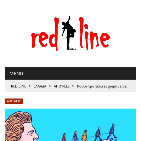
Μετάβαση
στο
περιεχόμενο
MENU
›
›
›
RED LINE
ΕΛΛΑΔΑ
ΑΠΟΨΕΙΣ
Πόσοι τραπεζίτες χωράνε σε ένα ναυάγιο;
ΑΠΟΨΕΙΣ