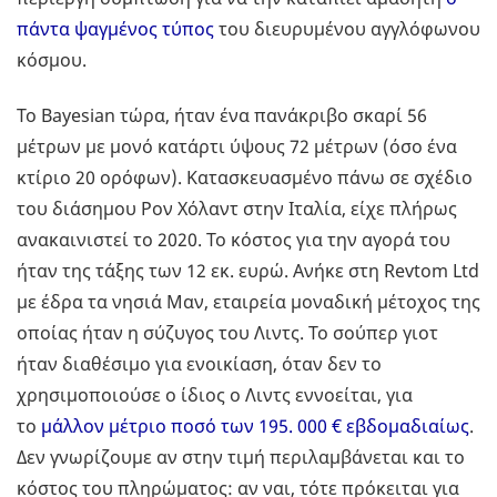
πάντα ψαγμένος τύπος
του διευρυμένου αγγλόφωνου
κόσμου.
Το Bayesian τώρα, ήταν ένα πανάκριβο σκαρί 56
μέτρων με μονό κατάρτι ύψους 72 μέτρων (όσο ένα
κτίριο 20 ορόφων). Κατασκευασμένο πάνω σε σχέδιο
του διάσημου Ρον Χόλαντ στην Ιταλία, είχε πλήρως
ανακαινιστεί το 2020. Το κόστος για την αγορά του
ήταν της τάξης των 12 εκ. ευρώ. Ανήκε στη Revtom Ltd
με έδρα τα νησιά Μαν, εταιρεία μοναδική μέτοχος της
οποίας ήταν η σύζυγος του Λιντς. Το σούπερ γιοτ
ήταν διαθέσιμο για ενοικίαση, όταν δεν το
χρησιμοποιούσε ο ίδιος ο Λιντς εννοείται, για
το
μάλλον μέτριο ποσό των
195. 000
€ εβδομαδιαίως
.
Δεν γνωρίζουμε αν στην τιμή περιλαμβάνεται και το
κόστος του πληρώματος: αν ναι, τότε πρόκειται για