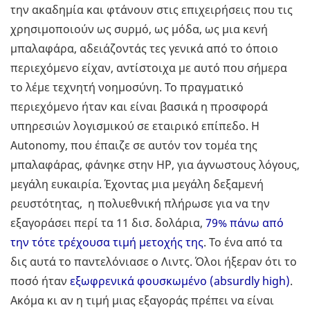
την ακαδημία και φτάνουν στις επιχειρήσεις που τις
χρησιμοποιούν ως συρμό, ως μόδα, ως μια κενή
μπαλαφάρα, αδειάζοντάς τες γενικά από το όποιο
περιεχόμενο είχαν, αντίστοιχα με αυτό που σήμερα
το λέμε τεχνητή νοημοσύνη. Το πραγματικό
περιεχόμενο ήταν και είναι βασικά η προσφορά
υπηρεσιών λογισμικού σε εταιρικό επίπεδο. Η
Autonomy, που έπαιζε σε αυτόν τον τομέα της
μπαλαφάρας, φάνηκε στην HP, για άγνωστους λόγους,
μεγάλη ευκαιρία. Έχοντας μια μεγάλη δεξαμενή
ρευστότητας, η πολυεθνική πλήρωσε για να την
εξαγοράσει περί τα 11 δισ. δολάρια,
79% πάνω από
την
τότε τρέχουσα τ
ιμή μετοχής της
. Το ένα από τα
δις αυτά το παντελόνιασε ο Λιντς. Όλοι ήξεραν ότι το
ποσό ήταν
εξωφρενικά
φουσκωμένο
(absurdly high)
.
Ακόμα κι αν η τιμή μιας εξαγοράς πρέπει να είναι