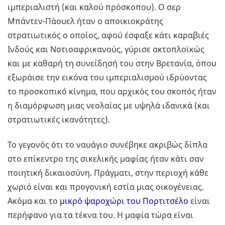
ιμπεριαλιστή (και καλού πρόσκοπου). Ο σερ
Μπάντεν-Πάουελ ήταν ο αποικιοκράτης
στρατιωτικός ο οποίος, αφού έσφαξε κάτι καραβιές
Ινδούς και Νοτιοαφρικανούς, γύρισε ακτοπλοϊκώς
και με καθαρή τη συνείδησή του στην Βρετανία, όπου
εξωράισε την εικόνα του ιμπεριαλισμού ιδρύοντας
το προσκοπικό κίνημα, που αρχικός του σκοπός ήταν
η διαμόρφωση μιας νεολαίας με υψηλά ιδανικά (και
στρατιωτικές ικανότητες).
Το γεγονός ότι το ναυάγιο συνέβηκε ακριβώς δίπλα
στο επίκεντρο της σικελικής μαφίας ήταν κάτι σαν
ποιητική δικαιοσύνη. Πράγματι, στην περιοχή κάθε
χωριό είναι και προγονική εστία μιας οικογένειας.
Ακόμα και το
μικρό ψαροχώρι του
Πορτιτσέλο
είναι
περήφανο για τα τέκνα του. Η μαφία τώρα είναι