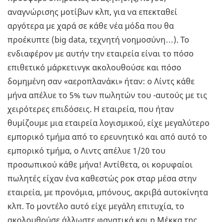
αναγνώρισης μοτίβων κλπ, για να επεκταθεί
αργότερα με χαρά σε κάθε νέα μόδα που θα
προέκυπτε (big data, τεχνητή νοημοσύνη…). Το
ενδιαφέρον με αυτήν την εταιρεία είναι το πόσο
επιθετικό μάρκετινγκ ακολουθούσε και πόσο
δομημένη σαν «αεροπλανάκι» ήταν: ο Λίντς κάθε
μήνα απέλυε το 5% των πωλητών του -αυτούς με τις
χειρότερες επιδόσεις. Η εταιρεία, που ήταν
θυμίζουμε μια εταιρεία λογισμικού, είχε μεγαλύτερο
εμπορικό τμήμα από το ερευνητικό και από αυτό το
εμπορικό τμήμα, ο Λιντς απέλυε 1/20 του
προσωπικού κάθε μήνα! Αντίθετα, οι κορυφαίοι
πωλητές είχαν ένα καθεστώς ροκ σταρ μέσα στην
εταιρεία, με προνόμια, μπόνους, ακριβά αυτοκίνητα
κλπ. Το μοντέλο αυτό είχε μεγάλη επιτυχία, το
ακολουθούσε άλλωστε φανατικά και η Μέκκα της