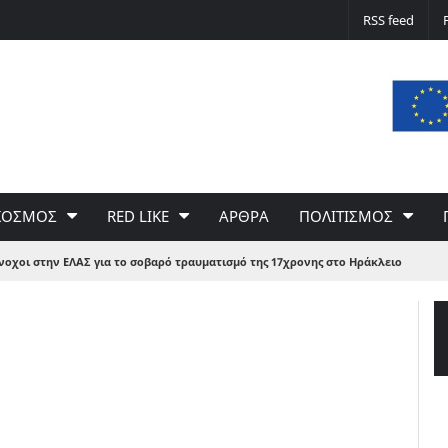
Δε φταίει ο άνεμος… Φταίει η πολιτική 
RSS feed
του Γιώργου Σαχίνη
ΚΟΣΜΟΣ
RED LIKE
ΑΡΘΡΑ
ΠΟΛΙΤΙΣΜΟΣ
νοχοι στην ΕΛΑΣ για το σοβαρό τραυματισμό της 17χρονης στο Ηράκλειο