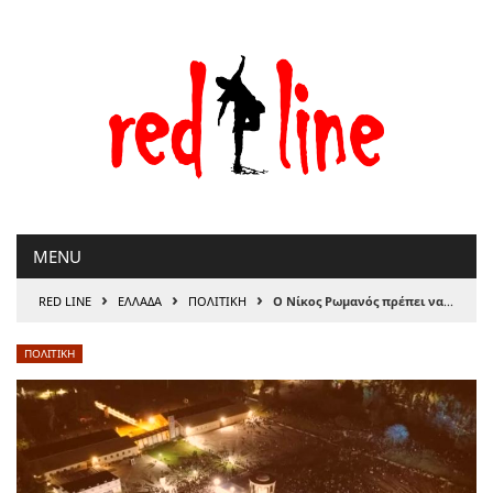
Μετάβαση
στο
περιεχόμενο
MENU
›
›
›
RED LINE
ΕΛΛΑΔΑ
ΠΟΛΙΤΙΚΗ
Ο Νίκος Ρωμανός πρέπει να αφεθεί ελεύθερος
ΠΟΛΙΤΙΚΗ