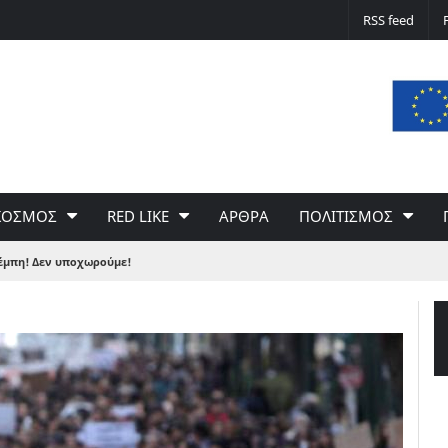
Δε φταίει ο άνεμος… Φταίει η πολιτική 
RSS feed
του Γιώργου Σαχίνη
ΚΟΣΜΟΣ
RED LIKE
ΑΡΘΡΑ
ΠΟΛΙΤΙΣΜΟΣ
Τέμπη! Δεν υποχωρούμε!