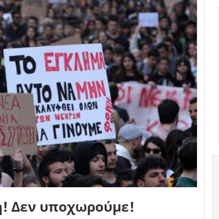
η! Δεν υποχωρούμε!