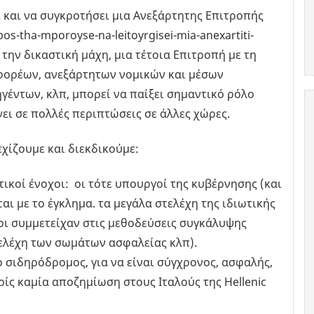
ι και να συγκροτήσει μια Ανεξάρτητης Επιτροπής
os-tha-mporoyse-na-leitoyrgisei-mia-anexartiti-
 την δικαστική μάχη, μια τέτοια Επιτροπή με τη
φορέων, ανεξάρτητων νομικών και μέσων
γέντων, κλπ, μπορεί να παίξει σημαντικό ρόλο
ει σε πολλές περιπτώσεις σε άλλες χώρες.
εχίζουμε και διεκδικούμε:
ικοί ένοχοι: οι τότε υπουργοί της κυβέρνησης (και
 με το έγκλημα. τα μεγάλα στελέχη της ιδιωτικής
όσοι συμμετείχαν στις μεθοδεύσεις συγκάλυψης
τελέχη των σωμάτων ασφαλείας κλπ).
ο σιδηρόδρομος, για να είναι σύγχρονος, ασφαλής,
ρίς καμία αποζημίωση στους Ιταλούς της Hellenic