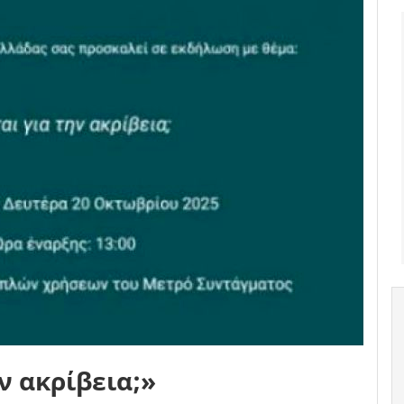
ν ακρίβεια;»