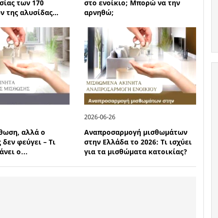
σίας των 170
στο ενοίκιο; Μπορώ να την
 της αλυσίδας...
αρνηθώ;
2026-06-26
θωση, αλλά ο
Αναπροσαρμογή μισθωμάτων
 δεν φεύγει – Τι
στην Ελλάδα το 2026: Τι ισχύει
κάνει ο…
για τα μισθώματα κατοικίας?