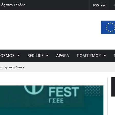
μός στην Ελλάδα
Silver alert
RSS feed
ΚΟΣΜΟΣ
RED LIKE
ΑΡΘΡΑ
ΠΟΛΙΤΙΣΜΟΣ
ια την ακρίβεια;»