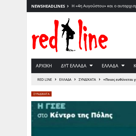
Η «4η Αυγούστου» και ο αυταρχισ
NEWS
HEADLINES
Μετάβαση
στο
περιεχόμενο
ΑΡΧΙΚΗ
ΔΥΤ ΕΛΛΑΔΑ
ΕΛΛΑΔΑ
›
›
›
RED LINE
ΕΛΛΑΔΑ
ΣΥΝΔΙΚΑΤΑ
«Ποιος ευθύνεται γ
ΣΥΝΔΙΚΑΤΑ