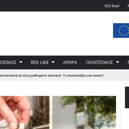
Δε φταίει ο άνεμος… Φταίει η πολιτική 
RSS feed
του Γιώργου Σαχίνη
ΚΟΣΜΟΣ
RED LIKE
ΑΡΘΡΑ
ΠΟΛΙΤΙΣΜΟΣ
ενοικιαστή σε ένα μισθωμένο ακίνητο- Τι επισκευάζει και ποιος?