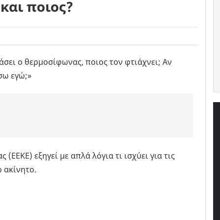
 και ποιος?
άσει ο θερμοσίφωνας, ποιος τον φτιάχνει; Αν
σω εγώ;»
ΕΕΚΕ) εξηγεί με απλά λόγια τι ισχύει για τις
ο ακίνητο.