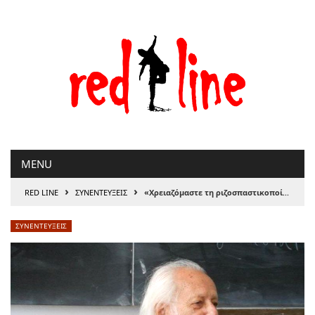
Μετάβαση
στο
περιεχόμενο
MENU
›
›
RED LINE
ΣΥΝΕΝΤΕΥΞΕΙΣ
«Χρειαζόμαστε τη ριζοσπαστι­κοποίηση της Αριστεράς»
ΣΥΝΕΝΤΕΥΞΕΙΣ