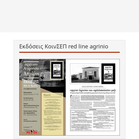
Εκδόσεις ΚοινΣΕΠ red line agrinio