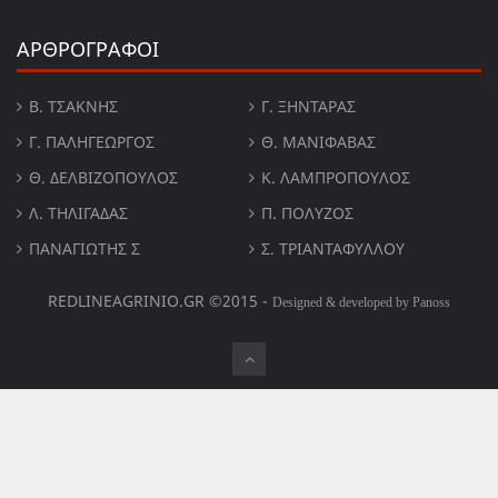
ΑΡΘΡΟΓΡΑΦΟΙ
Β. ΤΣΆΚΝΗΣ
Γ. ΞΗΝΤΆΡΑΣ
Γ. ΠΑΛΗΓΕΏΡΓΟΣ
Θ. ΜΑΝΙΦΑΒΑΣ
Θ. ΔΕΛΒΙΖΌΠΟΥΛΟΣ
Κ. ΛΑΜΠΡΟΠΟΥΛΟΣ
Λ. ΤΗΛΙΓΑΔΑΣ
Π. ΠΟΛΎΖΟΣ
ΠΑΝΑΓΙΏΤΗΣ Σ
Σ. ΤΡΙΑΝΤΑΦΥΛΛΟΥ
REDLINEAGRINIO.GR ©2015 -
Designed & developed by Panoss