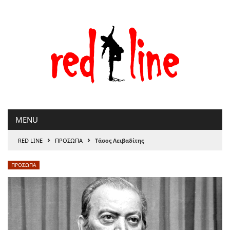
Μετάβαση
στο
περιεχόμενο
MENU
›
›
RED LINE
ΠΡΟΣΩΠΑ
Τάσος Λειβαδίτης
ΠΡΟΣΩΠΑ