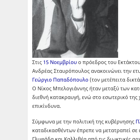
Στις
15 Νοεμβρίου
ο πρόεδρος του Εκτάκτο
Ανδρέας Σταυρόπουλος ανακοινώνει την ετυ
Γεώργιο Παπαδόπουλο
(τον μετέπειτα δικτά
Ο Νίκος Μπελογιάννης ήταν μεταξύ των κα
διεθνή κατακραυγή, ενώ στο εσωτερικό της 
επικίνδυνα.
Σύμφωνα με την πολιτική της κυβέρνησης
Π
καταδικασθέντων έπρεπε να μετατραπεί σε
Γλυφάδα και Καλλιθέα από τις διωκτικές α