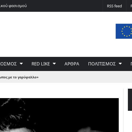
νικού φασισμού
Ποδόσφαιρο non stop
RSS feed
ΚΟΣΜΟΣ
RED LIKE
ΑΡΘΡΑ
ΠΟΛΙΤΙΣΜΟΣ
ωπος με το γαρύφαλλο»