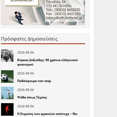
Πρόσφατες Δημοσιεύσεις
2026-08-06
Κύρκος Δοξιάδης: 90 χρόνια ελληνικού
φασισμού
2026-08-06
Ποδόσφαιρο non stop
2026-08-06
Ψάθα όπως Τέμπη;
2026-08-06
Η Ευρώπη των φρακτών απέτυχε – Να