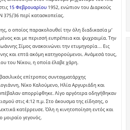
στις
15 Φεβρουαρίου
1952, ενώπιον του Διαρκούς
Ν 375/36 περί κατασκοπείας.
ς, ο οποίος παρακολουθεί την όλη διαδικασία μ’
μένος και με περισσή ευπρέπεια και ψυχραιμία. Την
Ιωάννης Σίμος ανακοινώνει την ετυμηγορία… Εις
νης και επτά ακόμη κατηγορούμενοι. Ανάμεσά τους,
ου του Νίκου, η οποία έλαβε χάρη.
ο βασιλικός επίτροπος συνταγματάρχης
γιάννη, Νίκο Καλούμενο, Ηλία Αργυριάδη και
 υπέβαλαν απορρίφθηκε. Λίγο αργότερα οδηγήθηκαν
ισμού στις 4:12 π.μ. Στο άκουσμα της είδησης, ο
κτικά κατέρρευσε. Όλη η κινητοποίηση εντός και
ο μοιραίο γεγονός.