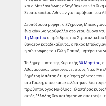
και ο Μπελογιάννης οδηγήθηκε σε νέα δίκη 
Στρατοδικείου Αθηνών για παράβαση του Α.
Δεσπόζουσα μορφή, ο 37χρονος Μπελογιάννη
ένα κόκκινο γαρύφαλλο στο χέρι, άψογα ντυ
1η Μαρτίου
ο πρόεδρος του Στρατοδικείου 
θάνατον καταδικάζονται ο Νίκος Μπελογιάν
η σύντροφος του Έλλη Παππά, μητέρα του γι
Τα ξημερώματα της Κυριακής
30 Μαρτίου
, 
Αθανασούλας ανακοινώνει στους Νίκο Μπελο
Δημήτρη Μπάτση ότι η αίτηση χάριτος που
στο Γουδή, όπου και εκτελέστηκαν δια τυφεκ
πρωθυπουργός Νικόλαος Πλαστήρας κυριολε
εκτός Ελλάδας δεν κατάφερε να αποτρέψει τ