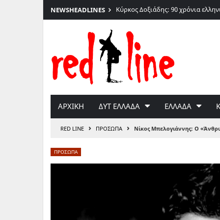
026
Κύρκος Δοξιάδης: 90 χρόνια ελλη
NEWS
HEADLINES
Μετάβαση
στο
περιεχόμενο
ΑΡΧΙΚΗ
ΔΥΤ ΕΛΛΑΔΑ
ΕΛΛΑΔΑ
›
›
RED LINE
ΠΡΟΣΩΠΑ
Νίκος Μπελογιάννης: Ο «Άνθρ
ΠΡΟΣΩΠΑ