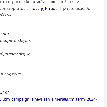
ρι το στρατόπεδο συγκέντρωσης πολιτικών
ύσε εξόριστος ο
Γιάννης Ρίτσος
. Την ίδια μέρα θα
αλλο».
σιωπή
 συρματόπλεγμα.
ούμπησαν στη γη.
ώμους τους
s/18?
&utm_campaign=sinevi_san_simera&utm_term=2024-