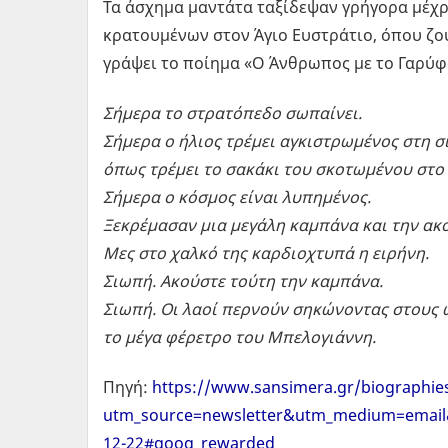
Τα άσχημα μαντάτα ταξίδεψαν γρήγορα μέχ
κρατουμένων στον Άγιο Ευστράτιο, όπου ζο
γράψει το ποίημα «Ο Άνθρωπος με το Γαρύφ
Σήμερα το στρατόπεδο σωπαίνει.
Σήμερα ο ήλιος τρέμει αγκιστρωμένος στη 
όπως τρέμει το σακάκι του σκοτωμένου στο
Σήμερα ο κόσμος είναι λυπημένος.
Ξεκρέμασαν μια μεγάλη καμπάνα και την ακ
Μες στο χαλκό της καρδιοχτυπά η ειρήνη.
Σιωπή. Ακούστε τούτη την καμπάνα.
Σιωπή. Οι λαοί περνούν σηκώνοντας στους 
το μέγα φέρετρο του Μπελογιάννη.
Πηγή:
https://www.sansimera.gr/biographie
utm_source=newsletter&utm_medium=email
12-22#goog_rewarded