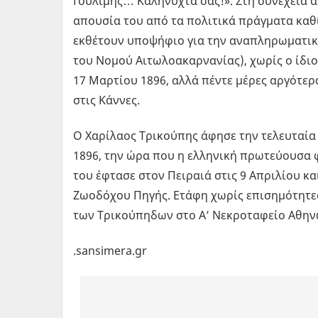
Γουλιμής… Καληνύχτα σας!». Στη συνέχεια α
απουσία του από τα πολιτικά πράγματα καθί
εκθέτουν υποψήφιο για την αναπληρωματική
του Νομού Αιτωλοακαρνανίας), χωρίς ο ίδιο
17 Μαρτίου 1896, αλλά πέντε μέρες αργότερ
στις Κάννες.
Ο Χαρίλαος Τρικούπης άφησε την τελευταία 
1896, την ώρα που η ελληνική πρωτεύουσα 
του έφτασε στον Πειραιά στις 9 Απριλίου κ
Ζωοδόχου Πηγής. Ετάφη χωρίς επισημότητες,
των Τρικούπηδων στο Α’ Νεκροταφείο Αθην
.sansimera.gr