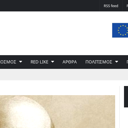
Δε φταίει ο άνεμος… Φταίει η πολιτική 
RSS feed
του Γιώργου Σαχίνη
ΚΟΣΜΟΣ
RED LIKE
ΑΡΘΡΑ
ΠΟΛΙΤΙΣΜΟΣ