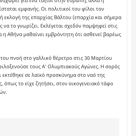
ναχωρεί για ένα ταξίδι στην Ευρώπη, αλλά η
σταται εμφανής. Οι πολιτικοί του φίλοι τον
 εκλογή της επαρχίας Βάλτου (επαρχία και σήμερα
ς να το γνωρίζει. Εκλέγεται σχεδόν παμψηφεί στις
α η Αθήνα μαθαίνει εμβρόντητη ότι ασθενεί βαρέως
του πνοή στο γαλλικό θέρετρο στις 30 Μαρτίου
φιλοξενούσε τους Α’ Ολυμπιακούς Αγώνες. Η σορός
αι εκτέθηκε σε λαϊκό προσκύνημα στο ναό της
 όπως το είχε ζητήσει, στον οικογενειακό τάφο
ών.