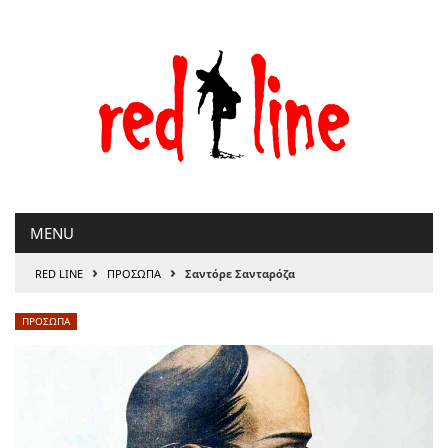
Μετάβαση
στο
περιεχόμενο
MENU
›
›
RED LINE
ΠΡΟΣΩΠΑ
Σαντόρε Σανταρόζα
ΠΡΟΣΩΠΑ