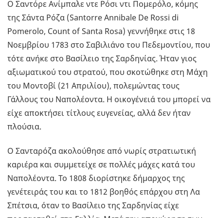
O Σαντόρε Ανίμπαλε ντε Ρόσι ντι Πομερόλο, κόμης
της Σάντα Ρόζα (Santorre Annibale De Rossi di
Pomerolo, Count of Santa Rosa) γεννήθηκε στις 18
Νοεμβρίου 1783 στο Σαβιλιάνο του Πεδεμοντίου, που
τότε ανήκε στο Βασίλειο της Σαρδηνίας. Ήταν γιος
αξιωματικού του στρατού, που σκοτώθηκε στη Μάχη
του Μοντοβί (21 Απριλίου), πολεμώντας τους
Γάλλους του Ναπολέοντα. Η οικογένειά του μπορεί να
είχε αποκτήσει τίτλους ευγενείας, αλλά δεν ήταν
πλούσια.
Ο Σανταρόζα ακολούθησε από νωρίς στρατιωτική
καριέρα και συμμετείχε σε πολλές μάχες κατά του
Ναπολέοντα. Το 1808 διορίστηκε δήμαρχος της
γενέτειράς του και το 1812 βοηθός επάρχου στη Λα
Σπέτσια, όταν το Βασίλειο της Σαρδηνίας είχε