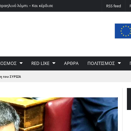
σραηλινό λόμπι – Και κέρδισε
Ο Ερνστ Φίσερ για τις Δίκες της Μόσχας
RSS feed
ΚΟΣΜΟΣ
RED LIKE
ΑΡΘΡΑ
ΠΟΛΙΤΙΣΜΟΣ
η του ΣΥΡΙΖΑ