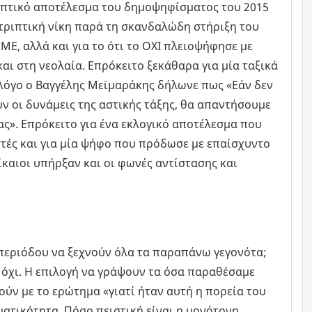
ριπτικό αποτέλεσμα του δημοψηφίσματος του 2015
ντριπτική νίκη παρά τη σκανδαλώδη στήριξη του
ΜΕ, αλλά και για το ότι το ΟΧΙ πλειοψήφησε με
αι στη νεολαία. Επρόκειτο ξεκάθαρα για μία ταξικά
λόγο ο Βαγγέλης Μεϊμαράκης δήλωνε πως «Εάν δεν
ν οι δυνάμεις της αστικής τάξης, θα απαντήσουμε
ας». Επρόκειτο για ένα εκλογικό αποτέλεσμα που
στές και για μία ψήφο που πρόδωσε με επαίσχυντο
δίκαιοι υπήρξαν και οι φωνές αντίστασης και
 περιόδου να ξεχνούν όλα τα παραπάνω γεγονότα;
 όχι. Η επιλογή να γράψουν τα όσα παραθέσαμε
ύν με το ερώτημα «γιατί ήταν αυτή η πορεία του
ατικότητα. Πόσο πειστική είναι η μονότονη