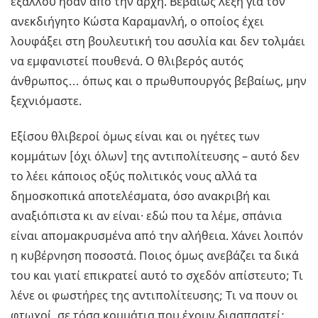
εξάλλου ήσαν από την αρχή. Βεβαίως λέξη για τον
ανεκδιήγητο Κώστα Καραμανλή, ο οποίος έχει
λουφάξει στη βουλευτική του ασυλία και δεν τολμάει
να εμφανιστεί πουθενά. Ο θλιβερός αυτός
άνθρωπος… όπως και ο πρωθυπουργός βεβαίως, μην
ξεχνιόμαστε.
Εξίσου θλιβεροί όμως είναι και οι ηγέτες των
κομμάτων [όχι όλων] της αντιπολίτευσης – αυτό δεν
το λέει κάποιος οξύς πολιτικός νους αλλά τα
δημοσκοπικά αποτελέσματα, όσο ανακριβή και
αναξιόπιστα κι αν είναι· εδώ που τα λέμε, σπάνια
είναι απομακρυσμένα από την αλήθεια. Χάνει λοιπόν
η κυβέρνηση ποσοστά. Ποιος όμως ανεβάζει τα δικά
του και γιατί επικρατεί αυτό το σχεδόν απίστευτο; Τι
λένε οι φωστήρες της αντιπολίτευσης; Τι να πουν οι
φτωχοί, σε τόσα κομμάτια που έχουν διασπαστεί;