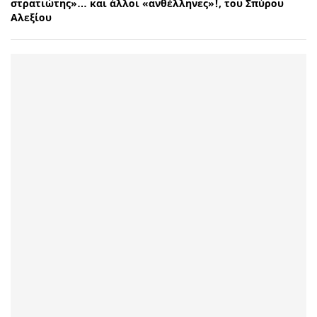
στρατιώτης»… και άλλοι «ανθέλληνες»!, του Σπύρου
Αλεξίου