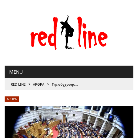
Μετάβαση
στο
περιεχόμενο
MENU
›
›
RED LINE
ΑΡΘΡΑ
Της σύγχυσης…
ΑΡΘΡΑ