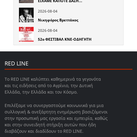
ΕΙΧΑΜΕ ΚΑΠΟΤΕ ΔΑΣΗ…
2026-08-04
Νικηφόρος Βρεττάκος
2026-08-04
52o ΦΕΣΤΙΒΑΛ ΚΝΕ-ΟΔΗΓΗΤΗ
RED LINE
Το RED LINE καλύπτει καθημερινά τα γεγονότα
και τις ειδήσεις από το Αγρίνιο, την Δυτική
Ελλάδα, την Ελλάδα και τον Κόσμο.
Επιλέξαμε να συνεργαστούμε κοινωνικά για μια
συλλογική & ανεξάρτητη ενημέρωση βασιζόμενοι
στην προσωπική μας εργασία και εμπειρία, καθώς
και στην συνειδητή στήριξη αυτών που ήδη
διαβάζουν και διαδίδουν το RED LINE.