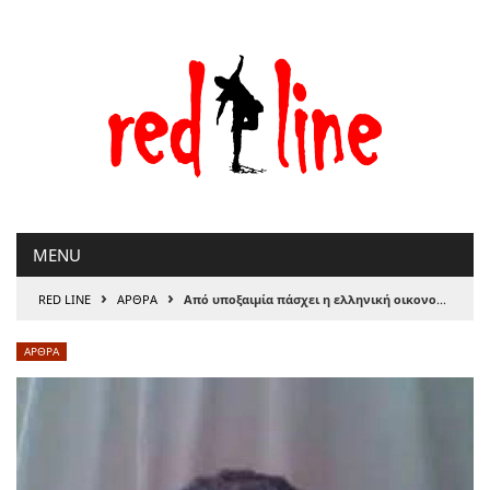
Μετάβαση
στο
περιεχόμενο
MENU
›
›
RED LINE
ΑΡΘΡΑ
Από υποξαιμία πάσχει η ελληνική οικονομία
ΑΡΘΡΑ