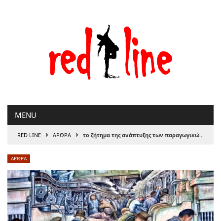
Μετάβαση
στο
περιεχόμενο
MENU
›
›
RED LINE
ΑΡΘΡΑ
το ζήτημα της ανάπτυξης των παραγωγικών δυνάμεων μεταπολεμικά
ΑΡΘΡΑ