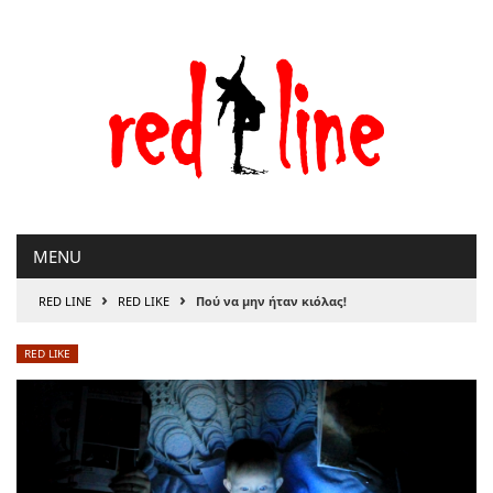
Μετάβαση
στο
περιεχόμενο
MENU
›
›
RED LINE
RED LIKE
Πού να μην ήταν κιόλας!
RED LIKE