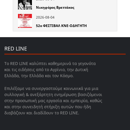
Νικηφόρος Βρεττάκος
2026-08-04
52o ΦΕΣΤΙΒΑΛ ΚΝΕ-ΟΔΗΓΗΤΗ
RED LINE
Το RED LINE καλύπτει καθημερινά τα γεγονότα
και τις ειδήσεις από το Αγρίνιο, την Δυτική
Ελλάδα, την Ελλάδα και τον Κόσμο.
Επιλέξαμε να συνεργαστούμε κοινωνικά για μια
συλλογική & ανεξάρτητη ενημέρωση βασιζόμενοι
στην προσωπική μας εργασία και εμπειρία, καθώς
και στην συνειδητή στήριξη αυτών που ήδη
διαβάζουν και διαδίδουν το RED LINE.