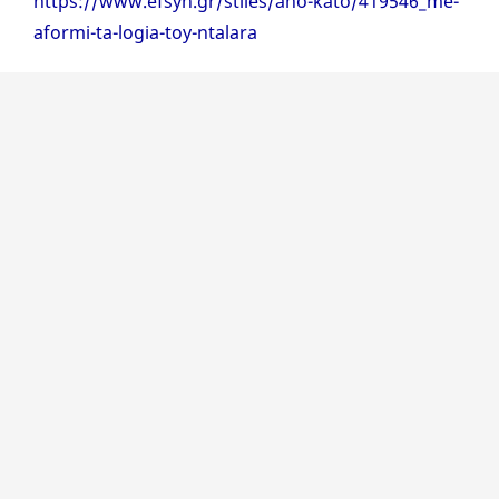
https://www.efsyn.gr/stiles/ano-kato/419546_me-
aformi-ta-logia-toy-ntalara