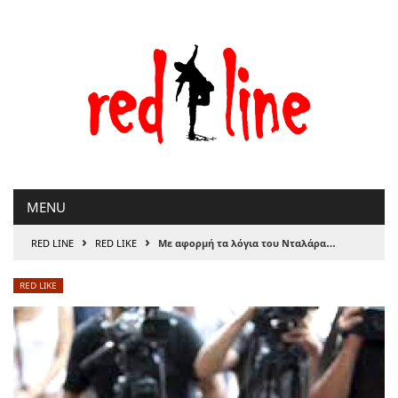
Μετάβαση
στο
περιεχόμενο
MENU
›
›
RED LINE
RED LIKE
Με αφορμή τα λόγια του Νταλάρα…
RED LIKE