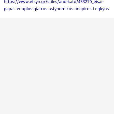
https://www.efsyn.gr/stiles/ano-kato/433270_eisai-
papas-enoplos-giatros-astynomikos-anapiros-i-egkyos