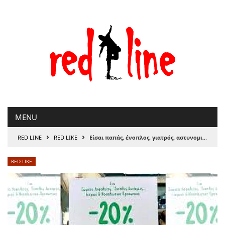
Μετάβαση
στο
περιεχόμενο
MENU
›
›
RED LINE
RED LIKE
Είσαι παπάς, ένοπλος, γιατρός, αστυνομικός, ανάπηρος ή έγκυος;
RED LIKE