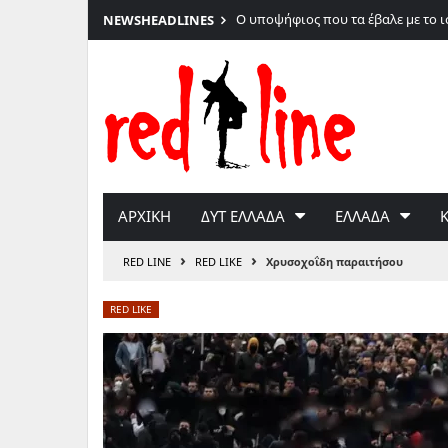
Ο υποψήφιος που τα έβαλε με το ι
NEWS
HEADLINES
Μετάβαση
στο
περιεχόμενο
ΑΡΧΙΚΗ
ΔΥΤ ΕΛΛΑΔΑ
ΕΛΛΑΔΑ
›
›
RED LINE
RED LIKE
Χρυσοχοΐδη παραιτήσου
RED LIKE