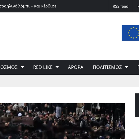
σραηλινό λόμπι – Και κέρδισε
Ο Ερνστ Φίσερ για τις Δίκες της Μόσχας
RSS feed
ΚΟΣΜΟΣ
RED LIKE
ΑΡΘΡΑ
ΠΟΛΙΤΙΣΜΟΣ