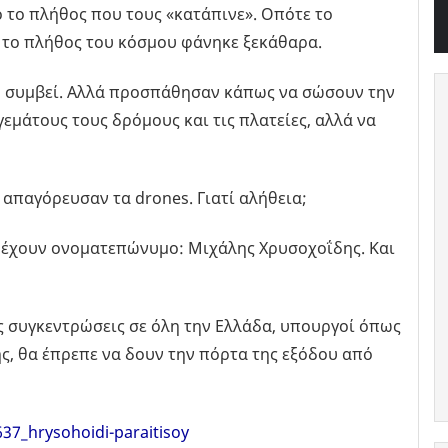
ο το πλήθος που τους «κατάπινε». Οπότε το
 το πλήθος του κόσμου φάνηκε ξεκάθαρα.
δη συμβεί. Αλλά προσπάθησαν κάπως να σώσουν την
γεμάτους τους δρόμους και τις πλατείες, αλλά να
απαγόρευσαν τα drones. Γιατί αλήθεια;
α έχουν ονοματεπώνυμο: Μιχάλης Χρυσοχοΐδης. Και
ες συγκεντρώσεις σε όλη την Ελλάδα, υπουργοί όπως
ς, θα έπρεπε να δουν την πόρτα της εξόδου από
37_hrysohoidi-paraitisoy