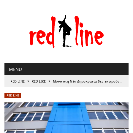
Μετάβαση
στο
περιεχόμενο
MENU
›
›
RED LINE
RED LIKE
Μόνο στη Νέα Δημοκρατία δεν εκτιμούν την Μαρία Καρυστιανού
RED LIKE