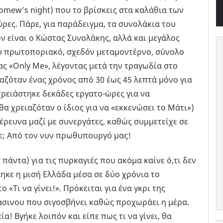
omew’s night) που το βρίσκεις στα καλάθια των
ρες. Πάρε, για παράδειγμα, τα συνολάκια του
είναι ο Κώστας Συνολάκης, αλλά και μεγάλος
λύ πρωτοποριακό, σχεδόν μεταμοντέρνο, σύνολο
 «Only Me», λέγοντας μετά την τραγωδία στο
αζόταν ένας χρόνος από 30 έως 45 λεπτά μόνο για
χρειάστηκε δεκάδες εργατο-ώρες για να
α χρειαζόταν ο ίδιος για να «εκκενώσει το Μάτι»)
 έρευνα μαζί με συνεργάτες, καθώς συμμετείχε σε
ε; Από τον νυν πρωθυπουργό μας!
 πάντα) για τις πυρκαγιές που ακόμα καίνε ό,τι δεν
κάηκε η μισή Ελλάδα μέσα σε δύο χρόνια το
 «Τι να γίνει!». Πρόκειται για ένα γκρι της
ράσινου που σιγοσβήνει καθώς προχωράει η μέρα.
α! Βγήκε λοιπόν και είπε πως τι να γίνει, θα