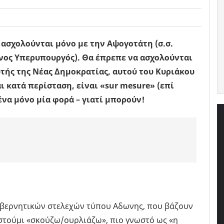
ι ασχολούνται μόνο με την Αψογοτάτη (σ.σ.
νος Υπερυπουργός). Θα έπρεπε να ασχολούνται
αυτής της Νέας Δημοκρατίας, αυτού του Κυριάκου
 κατά περίσταση, είναι «sur mesure» (επί
ένα μόνο μία φορά – γιατί μπορούν!
υβερνητικών στελεχών τύπου Αδωνης, που βάζουν
οστούμι «σκούζω/ουρλιάζω», πιο γνωστό ως «η