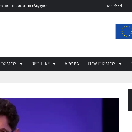
ύστου το σύστημα ελέγχου
Όχι, δεν ευθύνεται η κλιματική κρίση για
RSS feed
υ Αγρινίου
Φάμπιαν Δημητρίου
ΚΟΣΜΟΣ
RED LIKE
ΑΡΘΡΑ
ΠΟΛΙΤΙΣΜΟΣ