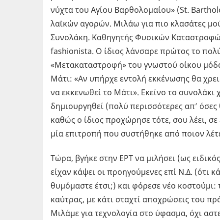
νύχτα του Αγίου Βαρθολομαίου» (St. Barthol
λαϊκών αγορών. Μιλάω για πιο κλασάτες μού
Συνολάκη. Καθηγητής Φυσικών Καταστροφών 
fashionista. Ο ίδιος λάνσαρε πρώτος το πο
«Μετακαταστροφή» του γνωστού οίκου μόδας
Μάτι: «Αν υπήρχε εντολή εκκένωσης θα χρει
να εκκενωθεί το Μάτι». Εκείνο το συνολάκι 
δημιουργηθεί (πολύ περισσότερες απ’ όσες θ
καθώς ο ίδιος προχώρησε τότε, σου λέει, σε
μία επιτροπή που συστήθηκε από ποιον λέτ
Τώρα, βγήκε στην ΕΡΤ να μιλήσει (ως ειδικός
είχαν κάψει οι προηγούμενες επί Ν.Δ. (ότι 
θυμόμαστε έτσι;) και φόρεσε νέο κοστούμι: το
καύτρας, με κάτι σταχτί αποχρώσεις του π
Μιλάμε για τεχνολογία στο ύφασμα, όχι αστεί