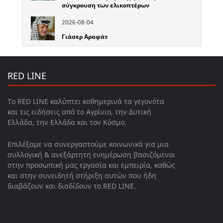
σύγκρουση των ελικοπτέρων
2026-08-04
Γιάσερ Αραφάτ
RED LINE
Το RED LINE καλύπτει καθημερινά τα γεγονότα
και τις ειδήσεις από το Αγρίνιο, την Δυτική
Ελλάδα, την Ελλάδα και τον Κόσμο.
Επιλέξαμε να συνεργαστούμε κοινωνικά για μια
συλλογική & ανεξάρτητη ενημέρωση βασιζόμενοι
στην προσωπική μας εργασία και εμπειρία, καθώς
και στην συνειδητή στήριξη αυτών που ήδη
διαβάζουν και διαδίδουν το RED LINE.