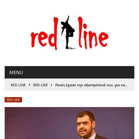
Μετάβαση
στο
περιεχόμενο
MENU
›
›
RED LINE
RED LIKE
Ποιός έχασε την αξιοπρέπειά του, για να τη βρει ο κυβερνητικός εκπρόσωπος;
RED LIKE