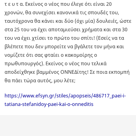
τ ε υ τ α. Εκείνος ο νέος που έλεγε ότι είναι 20
χρονών, θα συνεχίσει κανονικά τις σπουδές του,
ταυτόχρονα θα κάνει και δύο (όχι μία) δουλειές, ώστε
στα 25 του να έχει αποταμιεύσει χρήματα και στα 30
του να έχει χτίσει το πρώτο του σπίτι! (Εσείς να τα
βλέπετε που δεν μπορείτε να βγάλετε τον μήνα και
νομίζετε ότι σας φταίει ο κακομοίρης ο
πρωθυπουργός). Εκείνος ο νέος που τελικά
αποδείχθηκε βαμμένος ΟΝΝΕΔίτης! Σε ποια εκπομπή
θα πάει τώρα αυτός, μου λέτε;
https://www.efsyn.gr/stiles/apopseis/486717_paei-i-
tatiana-stefanidoy-paei-kai-o-onneditis