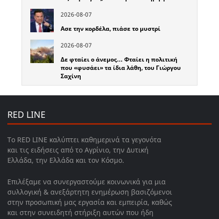
2026-08-07
Ασε την κορδέλα, πιάσε το μυστρί
2026-08-07
Δε φταίει ο άνεμος… Φταίει η πολιτική
που «φυσάει» τα ίδια λάθη, του Γιώργου
Σαχίνη
RED LINE
Το RED LINE καλύπτει καθημερινά τα γεγονότα
και τις ειδήσεις από το Αγρίνιο, την Δυτική
Ελλάδα, την Ελλάδα και τον Κόσμο.
Επιλέξαμε να συνεργαστούμε κοινωνικά για μια
συλλογική & ανεξάρτητη ενημέρωση βασιζόμενοι
στην προσωπική μας εργασία και εμπειρία, καθώς
και στην συνειδητή στήριξη αυτών που ήδη