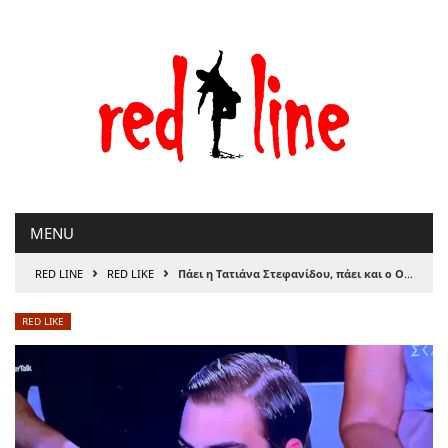
Μετάβαση
στο
περιεχόμενο
MENU
›
›
RED LINE
RED LIKE
Πάει η Τατιάνα Στεφανίδου, πάει και ο ΟΝΝΕΔίτης
RED LIKE