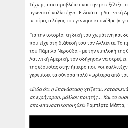
Τέχνης, που προβλέπει και την μετεξέλιξη, 
αγωνιστή καλλιτέχνη. Ειδικά στη Λατινική Α
με αίμα, ο λόγος του γέννησε κι ανέθρεψε γ
Για την ιστορία, τη δική του χωμάτινη και 
που είχε στη διάθεσή του τον Αλλιέντε. Το 
του Πάμπλο Νερούδα – με την εμπλοκή της CI
Λατινική Αμερική, τον οδήγησαν να στρέψει 
της εξουσίας στην ήπειρο που «οι καλλιτέ
γκρεμίσει τα σύνορα πολύ νωρίτερα από του
«
Είδα ότι η Επανάσταση χτίζεται, κατασκευάζ
σε εγρήγορση, μάλλον ποιητής… Και το ουσι
απο-επαναστικοποιηθεί
» Ρομπέρτο Μάττα, 