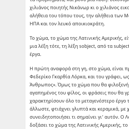
χιλιάνος ποιητής Νικάνωρ κι ο χιλιάνος ει
αλήθεια του τόπου τους, την αλήθεια των Μ
ΗΠΑ και τον λευκό αποικιοκράτη.
Το χώμα, το χώμα της Λατινικής Αμερικής, ε
μια λέξη τότε, τη λέξη sobject, από τα subjec
έργα.
Η πρώτη αναφορά στη γη, στο χώμα, είναι π
Φεδερίκο Γκαρθία Λόρκα, και του γράφει, ως
Άνθρωπος». Όμως το χώμα που θα φιλοξενήσε
αγαπημένος του φίλος, οι φράσεις που θα γ
χαρακτηρίσουν όλο το μεταγενέστερο έργο τ
άλλωστε, φτιάχνει γλυπτά και κεραμικά, με 
συνειδητοποιήσει τι σημαίνει γι’ αυτόν. Ο
δοξάσει το χώμα της Λατινικής Αμερικής, το