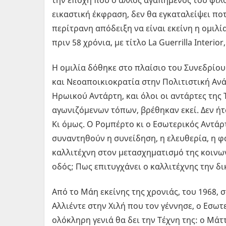
εικαστική έκφραση, δεν θα εγκαταλείψει ποτ
περίτρανη απόδειξη να είναι εκείνη η ομιλί
πριν 58 χρόνια, με τίτλο La Guerrilla Interi
Η ομιλία δόθηκε στο πλαίσιο του Συνεδρίου
και Νεοαποικιοκρατία στην Πολιτιστική Ανά
Ηρωικού Αντάρτη, και όλοι οι αντάρτες της
αγωνιζόμενων τόπων, βρέθηκαν εκεί. Δεν ήτ
Κι όμως. Ο Ρομπέρτο κι ο Εσωτερικός Αντά
συναντηθούν η συνείδηση, η ελευθερία, η φα
καλλιτέχνη στον μετασχηματισμό της κοινων
οδός; Πως επιτυγχάνει ο καλλιτέχνης την δ
Από το Μάη εκείνης της χρονιάς, του 1968, σ
Αλλιέντε στην Χιλή που τον γέννησε, ο Εσω
ολόκληρη γενιά θα δει την Τέχνη της: ο Μά