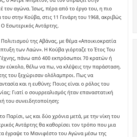
έ τον αγώνα. Ίσως, πέρα από το έργο του, η πιο
α του στην Κούβα, στις 11 Γενάρη του 1968, ακριβώς
or, Ο Εσωτερικός Αντάρτης.
 Πολιτισμού της Αβάνας, με θέμα «Αποικιοκρατία
πτυξη των Λαών». Η Κούβα γιόρταζε το Έτος Του
 Τέχνης, πάνω από 400 εκπρόσωποι 70 κρατών ή
αν εύκολο, θέλω να πω, να κλέψεις την παράσταση.
ρτης του ξεχώρισαν ολόλαμπροι. Πως να
ντασία και η ευθύνη; Ποιος είναι ο ρόλος του
ίας; Γιατί ο σουρρεαλισμός ήταν επαναστατική
ική του συνειδητοποίηση;
το Παρίσι, ως και δύο χρόνια μετά, με την νίκη του
τερικός Αντάρτης θα καθορίσει τον τρόπο που μια
ττα έγραψε το Μανιφέστο του Αγώνα μέσω της