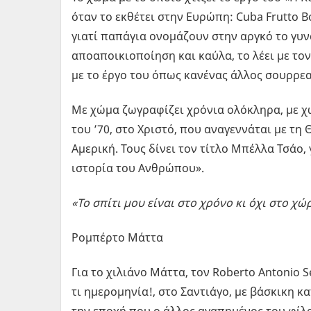
όταν το εκθέτει στην Ευρώπη: Cuba Frutto B
γιατί παπάγια ονομάζουν στην αργκό το γυνα
αποαποικιοποίηση και καύλα, το λέει με το
με το έργο του όπως κανένας άλλος σουρρεα
Mε χώμα ζωγραφίζει χρόνια ολόκληρα, με χώ
του ’70, στο Χριστό, που αναγεννάται με τ
Αμερική. Τους δίνει τον τίτλο Μπέλλα Τσάο,
ιστορία του Ανθρώπου».
«Το σπίτι μου είναι στο χρόνο κι όχι στο χώ
Ρομπέρτο Μάττα
Για το χιλιάνο Μάττα, τον Roberto Antonio S
τι ημερομηνία!, στο Σαντιάγο, με βάσκικη κ
την εποχή που ο άλλος αγαπημένος του φίλο