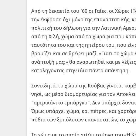
Από τη δεκαετία του ’60 οι Γαίες, οι Χώρες 
την έκφραση όχι μόνο της επαναστατικής, κ
πολιτική του δήλωση για την Λατινική Αμερι
από τη Χιλή, χώμα από τα χωράφια που κάπο
ταυτότητα του και της ηπείρου του, που είν
βρομίζει και σε θρέφει μαζί. «Γιατί το χώμ
ανάπτυξή μας;» θα αναρωτηθεί και με λέξεις 
καταλήγοντας στην ίδια πάντα απάντηση.
Συνειδητά, το χώμα της Κούβας γίνεται καμβά
νησί, ως μέσο διαμαρτυρίας για τoν Αποκλει
“αμερικάνικο εμπάργκο”. Δεν υπάρχει δυνατ
Όμως υπάρχει χώμα, και πέτρες, και χορτάρ
πόδια των ξυπόλυτων επαναστατών, το χώμα
Το χώμα με το οποίο χτίζει το έργο του «Η 