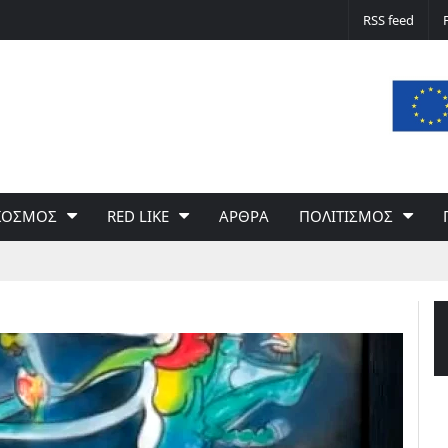
 Να φτιάξουμε μια Ευρώπη της
Η «4η Αυγούστου» και ο αυταρχισμός σ
RSS feed
ΚΟΣΜΟΣ
RED LIKE
ΑΡΘΡΑ
ΠΟΛΙΤΙΣΜΟΣ