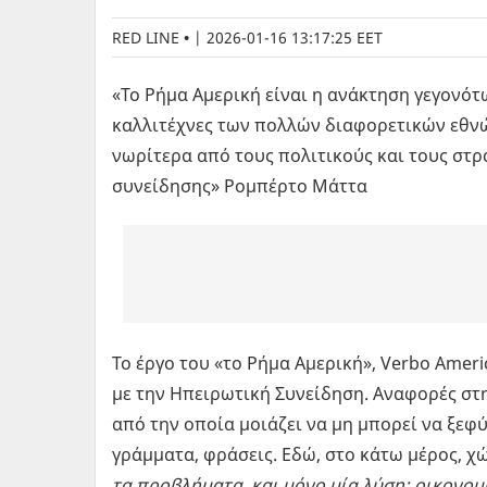
RED LINE
|
2026-01-16 13:17:25 EET
«Το Ρήμα Αμερική είναι η ανάκτηση γεγονότ
καλλιτέχνες των πολλών διαφορετικών εθνώ
νωρίτερα από τους πολιτικούς και τους στρα
συνείδησης» Ρομπέρτο Μάττα
Το έργο του «το Ρήμα Αμερική», Verbo Αmeri
με την Ηπειρωτική Συνείδηση. Αναφορές στη
από την οποία μοιάζει να μη μπορεί να ξεφύ
γράμματα, φράσεις. Εδώ, στο κάτω μέρος, χ
τα προβλήματα, και μόνο μία λύση: οικονο