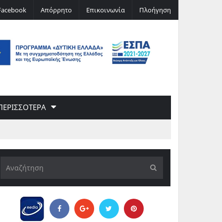
νό λόμπι – Και κέρδισε
Ο Ερνστ Φίσερ για τις Δίκες της Μόσχας
Facebook
Απόρρητο
Επικοινωνία
Πλοήγηση
ΠΕΡΙΣΣΟΤΕΡΑ