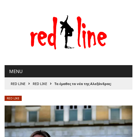
Μετάβαση
στο
περιεχόμενο
MENU
›
›
RED LINE
RED LIKE
Τα έμαθες τα νέα της Αλεξάνδρας;
RED LIKE