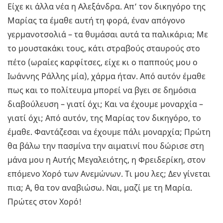
Είχε κι άλλα νέα η Αλεξάνδρα. Απ’ τον δικηγόρο της
Μαρίας τα έμαθε αυτή τη φορά, έναν απόγονο
γερμανοτσολιά – τα θυμάσαι αυτά τα παλικάρια; Με
το μουστακάκι τους, κάτι στραβούς σταυρούς στο
πέτο (ωραίες καρφίτσες, είχε κι ο παππούς μου ο
Ιωάννης Ράλλης μία), χάρμα ήταν. Από αυτόν έμαθε
πως και το πολίτευμα μπορεί να βγει σε δημόσια
διαβούλευση – γιατί όχι; Και να έχουμε μοναρχία –
γιατί όχι; Από αυτόν, της Μαρίας τον δικηγόρο, το
έμαθε. Φαντάζεσαι να έχουμε πάλι μοναρχία; Πρώτη
θα βάλω την πασμίνα την αιματινί που δώρισε στη
μάνα μου η Αυτής Μεγαλειότης, η Φρειδερίκη, στον
επόμενο Χορό των Ανεμώνων. Τι μου λες; Δεν γίνεται
πια; Α, θα τον αναβιώσω. Ναι, μαζί με τη Μαρία.
Πρώτες στον Χορό!