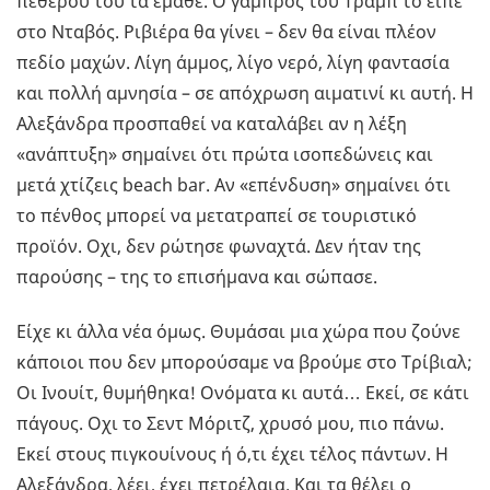
πεθερού του τα έμαθε. Ο γαμπρός του Τραμπ το είπε
στο Νταβός. Ριβιέρα θα γίνει – δεν θα είναι πλέον
πεδίο μαχών. Λίγη άμμος, λίγο νερό, λίγη φαντασία
και πολλή αμνησία – σε απόχρωση αιματινί κι αυτή. Η
Αλεξάνδρα προσπαθεί να καταλάβει αν η λέξη
«ανάπτυξη» σημαίνει ότι πρώτα ισοπεδώνεις και
μετά χτίζεις beach bar. Αν «επένδυση» σημαίνει ότι
το πένθος μπορεί να μετατραπεί σε τουριστικό
προϊόν. Οχι, δεν ρώτησε φωναχτά. Δεν ήταν της
παρούσης – της το επισήμανα και σώπασε.
Είχε κι άλλα νέα όμως. Θυμάσαι μια χώρα που ζούνε
κάποιοι που δεν μπορούσαμε να βρούμε στο Τρίβιαλ;
Οι Ινουίτ, θυμήθηκα! Ονόματα κι αυτά… Εκεί, σε κάτι
πάγους. Οχι το Σεντ Μόριτζ, χρυσό μου, πιο πάνω.
Εκεί στους πιγκουίνους ή ό,τι έχει τέλος πάντων. Η
Αλεξάνδρα, λέει, έχει πετρέλαια. Και τα θέλει ο