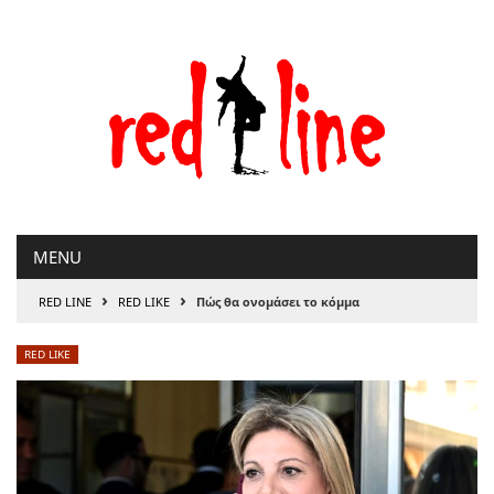
Μετάβαση
στο
περιεχόμενο
MENU
›
›
RED LINE
RED LIKE
Πώς θα ονομάσει το κόμμα
RED LIKE