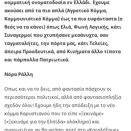
κομματική ονοματοδοσία εν Ελλάδι. Εχουμε
ακούσει από τα πιο απλά (Αγροτικό Κόμμα,
Κομμουνιστικό Κόμμα) έως τα πιο ευφάνταστα (ο
θεός να τα κάνει) όπως Ελιά, Φωνή Λογικής, κάτι
Συναγερμοί που χτυπήσανε μεσάνυχτα, σαν
ταγματαλήτες, την πόρτα μας, κάτι Τελείες,
άπειρα Προοδευτικά, από Κινήματα άλλο τίποτα
και πάμπολλα Πατριωτικά.
Νόρα Ράλλη
Οπως και να το δεις, από φαντασία πάσχουν οι
περισσότεροι πολιτικοί, αλλά από φαντασιοπληξία
σχεδόν όλοι! Εχουμε ήδη την απόδειξη με το νέο
κόμμα Καρυστιανού που το είπε «Ξεκινάμε»
(«Ξεκινάμε για την Ελπίδα» ολόκληρο) και
αναρωτιέμαι αν θα φτάσει ποτέ στο «Καταλήξαμε».