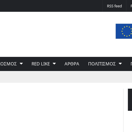
Δε φταίει ο άνεμος… Φταίει η πολιτική 
RSS feed
του Γιώργου Σαχίνη
ΚΟΣΜΟΣ
RED LIKE
ΑΡΘΡΑ
ΠΟΛΙΤΙΣΜΟΣ