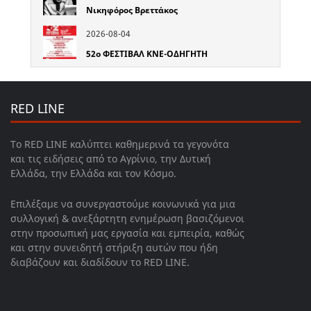
Νικηφόρος Βρεττάκος
2026-08-04
52o ΦΕΣΤΙΒΑΛ ΚΝΕ-ΟΔΗΓΗΤΗ
RED LINE
Το RED LINE καλύπτει καθημερινά τα γεγονότα
και τις ειδήσεις από το Αγρίνιο, την Δυτική
Ελλάδα, την Ελλάδα και τον Κόσμο.
Επιλέξαμε να συνεργαστούμε κοινωνικά για μια
συλλογική & ανεξάρτητη ενημέρωση βασιζόμενοι
στην προσωπική μας εργασία και εμπειρία, καθώς
και στην συνειδητή στήριξη αυτών που ήδη
διαβάζουν και διαδίδουν το RED LINE.