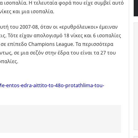
α ισοπαλία. Η τελευταία φορά που είχε συμβεί αυτό
νίκες και μια ισοπαλία.
υτή του 2007-08, όταν οι «ερυθρόλευκοι» έμειναν
ς. Τότε είχαν απολογισμό 18 νίκες και 6 ισοπαλίες
ι σε επίπεδο Champions League. Τα περισσότερα
τως, σε μια σεζόν στην έδρα του είναι τα 27 του
οπαλίες.
-entos-edra-aittito-to-48o-protathlima-tou-