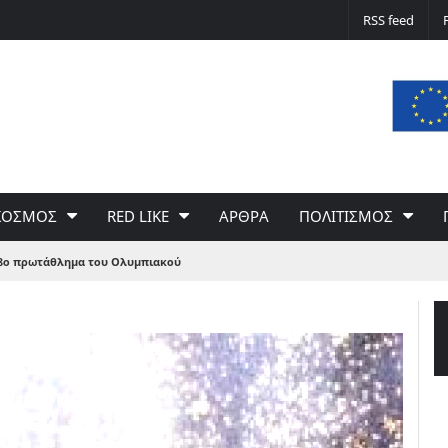
Δε φταίει ο άνεμος… Φταίει η πολιτική 
RSS feed
του Γιώργου Σαχίνη
ΚΟΣΜΟΣ
RED LIKE
ΑΡΘΡΑ
ΠΟΛΙΤΙΣΜΟΣ
48ο πρωτάθλημα του Ολυμπιακού