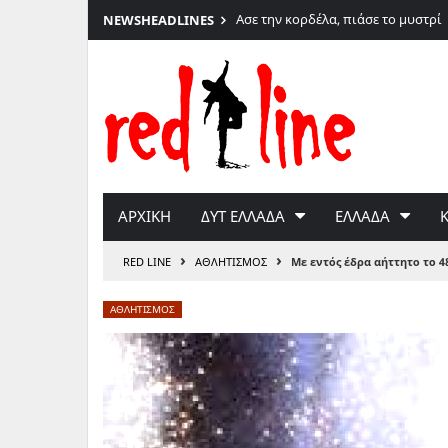
6
Ασε την κορδέλα, πιάσε το μυστρί
NEWS
HEADLINES
Μετάβαση
στο
περιεχόμενο
ΑΡΧΙΚΗ
ΔΥΤ ΕΛΛΑΔΑ
ΕΛΛΑΔΑ
›
›
RED LINE
ΑΘΛΗΤΙΣΜΟΣ
Με εντός έδρα αήττητο το 
ΑΘΛΗΤΙΣΜΟΣ