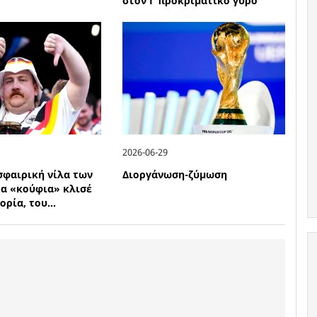
στον Γ΄ προκριματικό γύρο
2026-06-29
σφαιρική νίλα των
Διοργάνωση-ζύμωση
τα «κούφια» κλισέ
ορία, του...