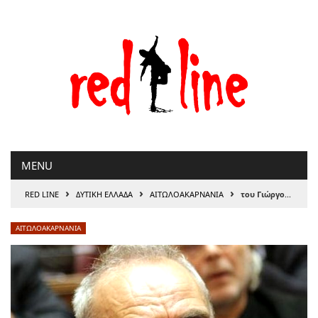
Μετάβαση
στο
περιεχόμενο
MENU
›
›
›
RED LINE
ΔΥΤΙΚΗ ΕΛΛΑΔΑ
ΑΙΤΩΛΟΑΚΑΡΝΑΝΊΑ
του Γιώργου Βαρεμένου \\ για το κλείσιμο της Τράπεζας Πειραιώς στον Αστακό
ΑΙΤΩΛΟΑΚΑΡΝΑΝΊΑ