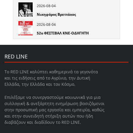
2026-08-04
Νικηφόρος Βρεττάκος
2026-08-04
52o ΦΕΣΤΙΒΑΛ ΚΝΕ-ΟΔΗΓΗΤΗ
RED LINE
Το RED LINE καλύπτει καθημερινά τα γεγονότα
και τις ειδήσεις από το Αγρίνιο, την Δυτική
Ελλάδα, την Ελλάδα και τον Κόσμο.
Επιλέξαμε να συνεργαστούμε κοινωνικά για μια
συλλογική & ανεξάρτητη ενημέρωση βασιζόμενοι
στην προσωπική μας εργασία και εμπειρία, καθώς
και στην συνειδητή στήριξη αυτών που ήδη
διαβάζουν και διαδίδουν το RED LINE.