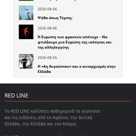
2026-08-06
Ψάθα όπως Τέμπη;
2026-08-06
Η Ευρώπη των φρακτών απέτυχε – Να
φτιάξουμε μια Ευρώπη της ισότητας και
της αλληλεγγύης
2026-08-05
Η «4η Αυγούστου» και ο αυταρχισμός στην
Ελλάδα
RED LINE
Το RED LINE καλύπτει καθημερινά τα γεγονότα
και τις ειδήσεις από το Αγρίνιο, την Δυτική
Ελλάδα, την Ελλάδα και τον Κόσμο.