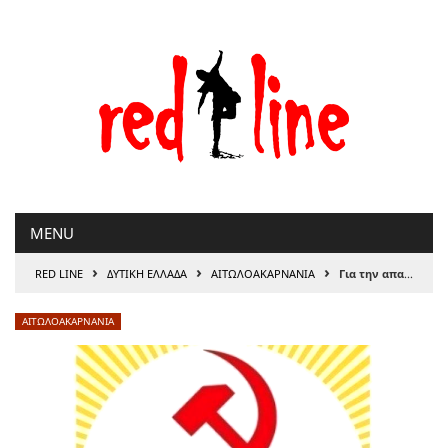
Μετάβαση
στο
περιεχόμενο
MENU
›
›
›
RED LINE
ΔΥΤΙΚΗ ΕΛΛΑΔΑ
ΑΙΤΩΛΟΑΚΑΡΝΑΝΊΑ
Για την απαράδεκτη κατάσταση που έχει διαμορφωθεί, εδώ και δεκαετίες, με την έλλειψη υδροδότησης, στο χωριό Αχλαδόκαστρο, της Δημοτική Ενότητας Πλατάνου, Δήμου Ναυπακτίας
ΑΙΤΩΛΟΑΚΑΡΝΑΝΊΑ