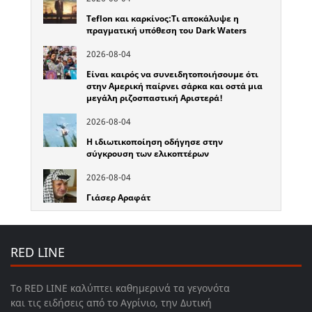
Teflon και καρκίνος:Τι αποκάλυψε η
πραγματική υπόθεση του Dark Waters
2026-08-04
Είναι καιρός να συνειδητοποιήσουμε ότι
στην Αμερική παίρνει σάρκα και οστά μια
μεγάλη ριζοσπαστική Αριστερά!
2026-08-04
Η ιδιωτικοποίηση οδήγησε στην
σύγκρουση των ελικοπτέρων
2026-08-04
Γιάσερ Αραφάτ
RED LINE
Το RED LINE καλύπτει καθημερινά τα γεγονότα
και τις ειδήσεις από το Αγρίνιο, την Δυτική