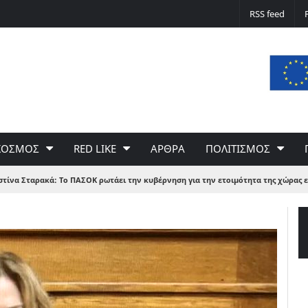
Δε φταίει ο άνεμος… Φταίει η πολιτική 
RSS feed
του Γιώργου Σαχίνη
ΚΟΣΜΟΣ
RED LIKE
ΑΡΘΡΑ
ΠΟΛΙΤΙΣΜΟΣ
στίνα Σταρακά: Το ΠΑΣΟΚ ρωτάει την κυβέρνηση για την ετοιμότητα της χώρας ε