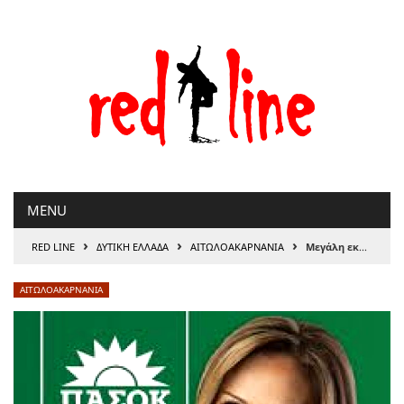
Μετάβαση
στο
περιεχόμενο
MENU
›
›
›
RED LINE
ΔΥΤΙΚΗ ΕΛΛΑΔΑ
ΑΙΤΩΛΟΑΚΑΡΝΑΝΊΑ
Μεγάλη εκδήλωση για τα δυο χρόνια κοινοβουλευτικής θητείας πραγματοποιεί η Χριστίνα Σταρακά
ΑΙΤΩΛΟΑΚΑΡΝΑΝΊΑ