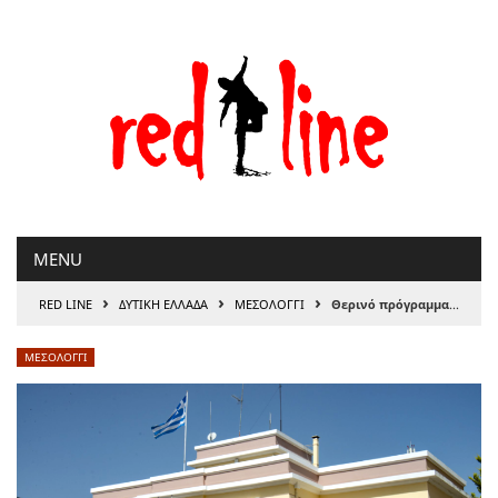
Μετάβαση
στο
περιεχόμενο
MENU
›
›
›
RED LINE
ΔΥΤΙΚΗ ΕΛΛΑΔΑ
ΜΕΣΟΛΟΓΓΙ
Θερινό πρόγραμμα Μουσείων Δήμου Ιερής Πόλης Μεσολογγίου
ΜΕΣΟΛΟΓΓΙ